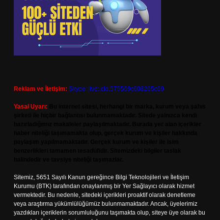
Reklam ve İletişim:
Skype: live:.cid.575569c608265c69
Yasal Uyarı:
Bu internet sitesi, herhangi bir marka, kurum veya şahıs
şirketi ile hiçbir bağlantısı bulunmamaktadır. Sitede yalnızca kendi
hazırladığımız makaleler paylaşılmaktadır. Burada yer alan içerikler
haber niteliği taşımamakta olup, gerçek kurum ve kişiler hakkında
paylaşım yapılmamaktadır. Gerçek kurum ve kişiler ile isim
benzerlikleri tamamen tesadüfidir. Sitemizdeki bilgiler taslak
halindedir ve tavsiye niteliği taşımazlar.
Sitemiz, 5651 Sayılı Kanun gereğince Bilgi Teknolojileri ve İletişim
Kurumu (BTK) tarafından onaylanmış bir Yer Sağlayıcı olarak hizmet
vermektedir. Bu nedenle, sitedeki içerikleri proaktif olarak denetleme
veya araştırma yükümlülüğümüz bulunmamaktadır. Ancak, üyelerimiz
yazdıkları içeriklerin sorumluluğunu taşımakta olup, siteye üye olarak bu