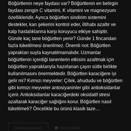
Böğürtlenin neye faydası var? Böğürtlenin en belirgin
faydası zengin C vitamini, K vitamini ve magnezyum
özellikleridir. Ayrıca böğürtlen sindirim sistemini
destekler, kan şekerini kontrol eder, iltihabı azaltır ve
kalp hastalıklarına karşı koruyucu etkiye sahiptir.
Günde kaç tane böğürtlen yenir? Günde 1 fincandan
fazla tüketilmesi önerilmez. Önemli not: Böğürtlen
yaprakları suyla kaynatılmamalıdır. Uzmanlar
böğürtlenin içerdiği tanenlerin etkisini azaltmak için
böğürtlen yapraklarıyla hazırlanan çayın sütle birlikte
kullanılmasını önermektedir. Böğürtlen karaciğere iyi
gelir mi? Kırmızı meyveler: Çilek, ahududu ve böğürtlen
gibi kırmızı meyveler antosiyaninler gibi antioksidanlar
içerir. Antioksidanlar karaciğerdeki oksidatif stresi
azaltarak karaciğer sağlığını korur. Böğürtlen nasıl
tüketilmeli? Öncelikle bu ürünü klasik taze…
Böğürtlen
Devamını okuyun
Yorum Bırak