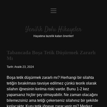
menüyü
Anasayfa
aç
Gizlilik Politikası
Yenilik Dolu Hikayeler
Yasal Uyarı
Hayatına tazelik katan öneriler!
Hakkımızda
Tabancada Boşa Tetik Düşürmek Zararlı
Yenilik
Mı
Dolu
Tarih: Aralık 23, 2024
Hikayeler
Boşa tetik düşürmek zararlı mı? Herhangi bir silahta
tetiğin bırakılması tavsiye edilmez çünkü teorik olarak
Yazılar
silahın iğnesinin kırılma riski vardır. Bunu 1-2 kez
yaparsanız hiçbir şey olmayabilir. Ne zaman olacağını
bilemezsiniz ama tetiği çekerseniz silahınız bir şekilde
kırılacaktır. Kuru tetik iğneye zarar verir mi? Merkez