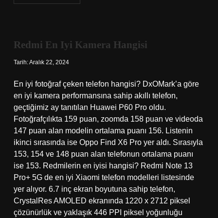
Içinde
Hangi
Vitaminler
Var
Redmi En Iyi Kamera Hangisi
Tarih: Aralık 22, 2024
En iyi fotoğraf çeken telefon hangisi? DxOMark’a göre
en iyi kamera performansına sahip akıllı telefon,
geçtiğimiz ay tanıtılan Huawei P60 Pro oldu.
Fotoğrafçılıkta 159 puan, zoomda 158 puan ve videoda
147 puan alan modelin ortalama puanı 156. Listenin
ikinci sırasında ise Oppo Find X6 Pro yer aldı. Sırasıyla
153, 154 ve 148 puan alan telefonun ortalama puanı
ise 153. Redmilerin en iyisi hangisi? Redmi Note 13
Pro+ 5G de en iyi Xiaomi telefon modelleri listesinde
yer alıyor. 6.7 inç ekran boyutuna sahip telefon,
CrystalRes AMOLED ekranında 1220 x 2712 piksel
çözünürlük ve yaklaşık 446 PPI piksel yoğunluğu