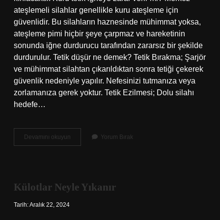
ateşlemeli silahlar genellikle kuru ateşleme için
güvenlidir. Bu silahların haznesinde mühimmat yoksa,
ateşleme pimi hiçbir şeye çarpmaz ve hareketinin
sonunda iğne durdurucu tarafından zararsız bir şekilde
durdurulur. Tetik düşür ne demek? Tetik Bırakma; Şarjör
ve mühimmat silahtan çıkarıldıktan sonra tetiği çekerek
güvenlik nedeniyle yapılır. Nefesinizi tutmanıza veya
zorlamanıza gerek yoktur. Tetik Ezilmesi; Dolu silahı
hedefe…
Tabancada
Devamını okuyun
Yorum Bırak
Boşa
Tetik
Düşürmek
Zararlı
Mı
Külotlar Neyle Yıkanır
Tarih: Aralık 22, 2024