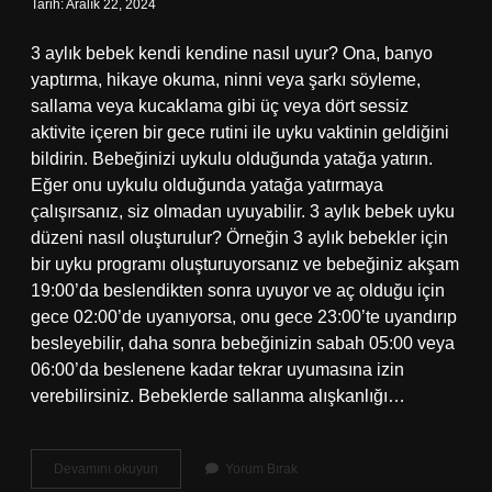
Tarih: Aralık 22, 2024
3 aylık bebek kendi kendine nasıl uyur? Ona, banyo
yaptırma, hikaye okuma, ninni veya şarkı söyleme,
sallama veya kucaklama gibi üç veya dört sessiz
aktivite içeren bir gece rutini ile uyku vaktinin geldiğini
bildirin. Bebeğinizi uykulu olduğunda yatağa yatırın.
Eğer onu uykulu olduğunda yatağa yatırmaya
çalışırsanız, siz olmadan uyuyabilir. 3 aylık bebek uyku
düzeni nasıl oluşturulur? Örneğin 3 aylık bebekler için
bir uyku programı oluşturuyorsanız ve bebeğiniz akşam
19:00’da beslendikten sonra uyuyor ve aç olduğu için
gece 02:00’de uyanıyorsa, onu gece 23:00’te uyandırıp
besleyebilir, daha sonra bebeğinizin sabah 05:00 veya
06:00’da beslenene kadar tekrar uyumasına izin
verebilirsiniz. Bebeklerde sallanma alışkanlığı…
3
Devamını okuyun
Yorum Bırak
Aylık