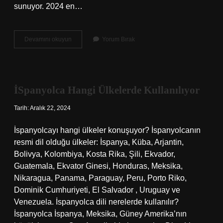
sunuyor. 2024 en…
Redmi
Devamını okuyun
Yorum Bırak
En
Iyi
Kamera
Hangisi
İSpanyolca Hangi Ülkelerde Kullanılıyor
Tarih: Aralık 22, 2024
İspanyolcayı hangi ülkeler konuşuyor? İspanyolcanın
resmi dil olduğu ülkeler: İspanya, Küba, Arjantin,
Bolivya, Kolombiya, Kosta Rika, Şili, Ekvador,
Guatemala, Ekvator Ginesi, Honduras, Meksika,
Nikaragua, Panama, Paraguay, Peru, Porto Riko,
Dominik Cumhuriyeti, El Salvador , Uruguay ve
Venezuela. İspanyolca dili nerelerde kullanılır?
İspanyolca İspanya, Meksika, Güney Amerika’nın