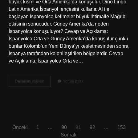
büyük kısmı ve Orta Amerika’da konuşulur. Dino Lingo
Latin Amerika İspanyol lehçesini kullanır. Al ile
başlayan İspanyolca kelimeler büyük ihtimalle Mağribi
etkisinin sonucudur. Güney Amerika’da neden
İspanyolca konuşuluyor? Cevap ve Açıklama:
İspanyolca Orta ve Güney Amerika’da konuşulur çünkü
bunlar Kolomb’un Yeni Dünya’yı keşfetmesinden sonra
İspanya tarafından kolonileştirilen bölgelerdir. Cevap
ve Açıklama: İspanyolca Orta ve…
İSpanyolca
Devamını okuyun
Yorum Bırak
Hangi
Ülkelerde
Kullanılıyor
Yazı
Önceki
1
…
90
91
92
…
153
Sonraki