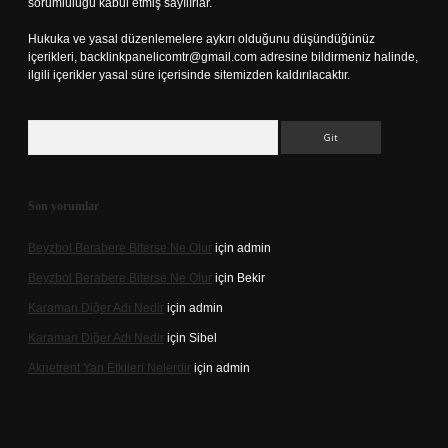
sorumluluğu kabul etmiş sayılırlar.
Hukuka ve yasal düzenlemelere aykırı olduğunu düşündüğünüz
içerikleri,
backlinkpanelicomtr@gmail.com
adresine bildirmeniz halinde,
ilgili içerikler yasal süre içerisinde sitemizden kaldırılacaktır.
Arama
Son yorumlar
Beyzbol Berabere Biterse Ne Olur
için
admin
Beyzbol Berabere Biterse Ne Olur
için
Bekir
Karaman Diğer Adı Nedir
için
admin
Karaman Diğer Adı Nedir
için
Sibel
Aknetrent Yan Etkileri Nelerdir
için
admin