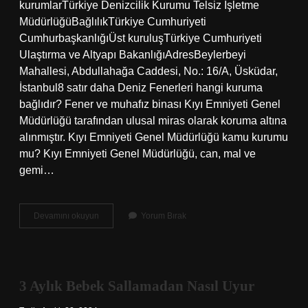
kurumlarTürkiye Denizcilik Kurumu Telsiz İşletme
MüdürlüğüBağlılıkTürkiye Cumhuriyeti
CumhurbaşkanlığıÜst kuruluşTürkiye Cumhuriyeti
Ulaştırma ve Altyapı BakanlığıAdresBeylerbeyi
Mahallesi, Abdullahağa Caddesi, No.: 16/A, Üsküdar,
İstanbul8 satır daha Deniz Fenerleri hangi kuruma
bağlıdır? Fener ve muhafız binası Kıyı Emniyeti Genel
Müdürlüğü tarafından ulusal miras olarak koruma altına
alınmıştır. Kıyı Emniyeti Genel Müdürlüğü kamu kurumu
mu? Kıyı Emniyeti Genel Müdürlüğü, can, mal ve
gemi…
Kıyı
Devamını okuyun
Yorum Bırak
Emniyeti
Polis
Mı
3 Aylık Bebek Sallamadan Nasıl Uyur