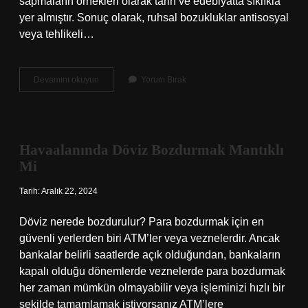
sapmaların örnekleri olarak tarih ve edebiyatta sıklıkla
yer almıştır. Sonuç olarak, ruhsal bozukluklar antisosyal
veya tehlikeli…
Standart
Devamını okuyun
Yorum Bırak
Dışı
Ne
Demek
Havaalanında Döviz Bozdurmak Mantıklı
Mi
Tarih: Aralık 22, 2024
Döviz nerede bozdurulur? Para bozdurmak için en
güvenli yerlerden biri ATM’ler veya veznelerdir. Ancak
bankalar belirli saatlerde açık olduğundan, bankaların
kapalı olduğu dönemlerde veznelerde para bozdurmak
her zaman mümkün olmayabilir veya işleminizi hızlı bir
şekilde tamamlamak istiyorsanız ATM’lere