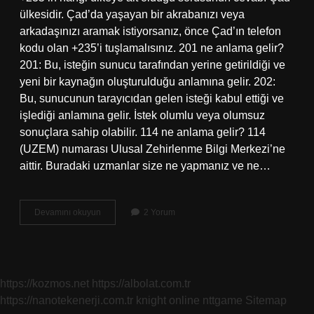
ülkesidir. Çad’da yaşayan bir akrabanızı veya
arkadaşınızı aramak istiyorsanız, önce Çad’ın telefon
kodu olan +235’i tuşlamalısınız. 201 ne anlama gelir?
201: Bu, isteğin sunucu tarafından yerine getirildiği ve
yeni bir kaynağın oluşturulduğu anlamına gelir. 202:
Bu, sunucunun tarayıcıdan gelen isteği kabul ettiği ve
işlediği anlamına gelir. İstek olumlu veya olumsuz
sonuçlara sahip olabilir. 114 ne anlama gelir? 114
(UZEM) numarası Ulusal Zehirlenme Bilgi Merkezi’ne
aittir. Buradaki uzmanlar size ne yapmanız ve ne…
195
Devamını okuyun
2 Yorum
Ne
Anlama
Gelir
https://kozmos.net
https://albolat.com.tr
https://nanotekenerji.com.tr
knight online
nttgame
Sitemap