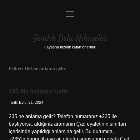
menüyü
Anasayfa
aç
Gizlilik Politikası
Yenilik Dolu Hikayeler
Yasal Uyarı
Hayatına tazelik katan öneriler!
Hakkımızda
Etiket:
166 ne anlama gelir
195 Ne Anlama Gelir
Tarih: Eylül 21, 2024
235 ne anlama gelir? Telefon numaranız +235 ile
başlıyorsa, aldığınız aramanın Çad eyaletinin sınırları
içerisinde yapıldığı anlamına gelir. Bu durumda,
+235’in hangi ülkeye ait olduğu sorusunun cevabı Çad