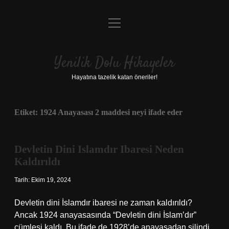
menüyü
Anasayfa
aç
Gizlilik Politikası
Yenilik Dolu Hikayeler
Yasal Uyarı
Hayatına tazelik katan öneriler!
Hakkımızda
Etiket:
1924 Anayasası 2 maddesi neyi ifade eder
Devletin Dini Islamdır Ibaresi Neden
Kaldırıldı
Tarih: Ekim 19, 2024
Devletin dini İslamdır ibaresi ne zaman kaldırıldı?
Ancak 1924 anayasasında “Devletin dini İslam’dır”
cümlesi kaldı. Bu ifade de 1928’de anayasadan silindi.