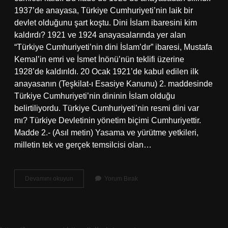
1937’de anayasa, Türkiye Cumhuriyeti’nin laik bir
devlet olduğunu şart koştu. Dini İslam ibaresini kim
kaldırdı? 1921 ve 1924 anayasalarında yer alan
“Türkiye Cumhuriyeti’nin dini İslam’dır” ibaresi, Mustafa
Kemal’in emri ve İsmet İnönü’nün teklifi üzerine
1928’de kaldırıldı. 20 Ocak 1921’de kabul edilen ilk
anayasanın (Teşkilat-ı Esasiye Kanunu) 2. maddesinde
Türkiye Cumhuriyeti’nin dininin İslam olduğu
belirtiliyordu. Türkiye Cumhuriyeti’nin resmi dini var
mı? Türkiye Devletinin yönetim biçimi Cumhuriyettir.
Madde 2.- (Asıl metin) Yasama ve yürütme yetkileri,
milletin tek ve gerçek temsilcisi olan…
Devletin
Devamını okuyun
Yorum Bırak
Dini
Islamdır
Ibaresi
Neden
Kaldırıldı