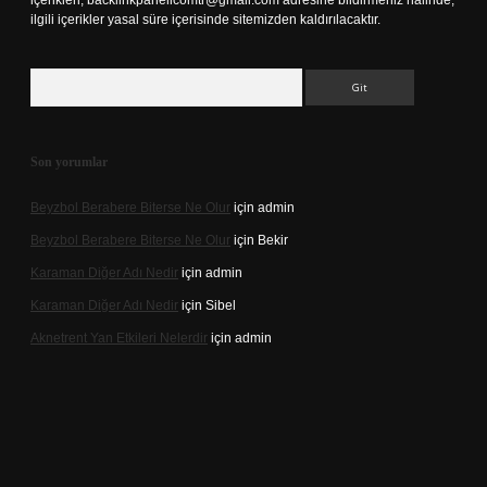
içerikleri,
backlinkpanelicomtr@gmail.com
adresine bildirmeniz halinde,
ilgili içerikler yasal süre içerisinde sitemizden kaldırılacaktır.
Arama
Son yorumlar
Beyzbol Berabere Biterse Ne Olur
için
admin
Beyzbol Berabere Biterse Ne Olur
için
Bekir
Karaman Diğer Adı Nedir
için
admin
Karaman Diğer Adı Nedir
için
Sibel
Aknetrent Yan Etkileri Nelerdir
için
admin