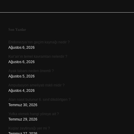
Sidebar
Son Yazılar
Endonezya’nın geçim kaynağı nedir ?
Ağustos 6, 2026
Kur’an’ın temel kavramları nelerdir ?
Ağustos 6, 2026
Ayak tabanı neden önemli ?
Ağustos 5, 2026
Amputasyon ameliyatı riskli midir ?
Ağustos 4, 2026
Alan nasıl bulunur 6. sınıf dikdörtgen ?
Temmuz 30, 2026
Yufka ekmek hangi yöreye ait ?
Temmuz 29, 2026
Kuşlar zeytinyağı yer mi ?
Temmuz 27, 2026