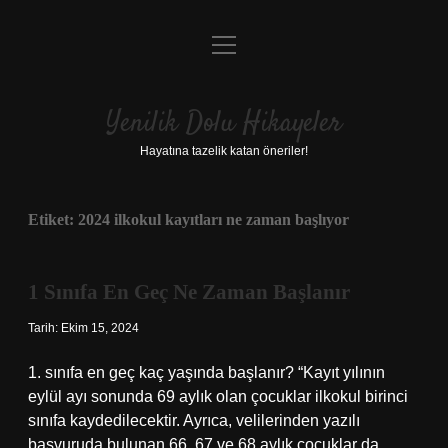
menüyü
Anasayfa
aç
Gizlilik Politikası
Yenilik Dolu Hikayeler
Yasal Uyarı
Hayatına tazelik katan öneriler!
Hakkımızda
Etiket:
2024 ilkokul kayıtları ne zaman başlıyor
1 Sınıfa En Geç Ne Zaman Başlanır
Tarih: Ekim 15, 2024
1. sınıfa en geç kaç yaşında başlanır? “Kayıt yılının
eylül ayı sonunda 69 aylık olan çocuklar ilkokul birinci
sınıfa kaydedilecektir. Ayrıca, velilerinden yazılı
başvuruda bulunan 66, 67 ve 68 aylık çocuklar da