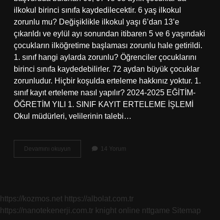
ilkokul birinci sınıfa kaydedilecektir. 6 yaş ilkokul
zorunlu mu? Değişiklikle ilkokul yaşı 6’dan 13’e
çıkarıldı ve eylül ayı sonundan itibaren 5 ve 6 yaşındaki
çocukların ilköğretime başlaması zorunlu hale getirildi.
1. sınıf hangi aylarda zorunlu? Öğrenciler çocuklarını
birinci sınıfa kaydedebilirler. 72 aydan büyük çocuklar
zorunludur. Hiçbir koşulda erteleme hakkınız yoktur. 1.
sınıf kayıt erteleme nasıl yapılır? 2024-2025 EĞİTİM-
ÖĞRETİM YILI 1. SINIF KAYIT ERTELEME İŞLEMİ
Okul müdürleri, velilerinin talebi…
1
Devamını okuyun
14 Yorum
Sınıfa
En
Geç
Ne
Zaman
https://kozmos.net
https://albolat.com.tr
Başlanır
https://nanotekenerji.com.tr
knight online
nttgame
Sitemap