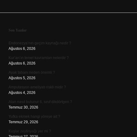
Sidebar
Son Yazılar
Endonezya’nın geçim kaynağı nedir ?
Ağustos 6, 2026
Kur’an’ın temel kavramları nelerdir ?
Ağustos 6, 2026
Ayak tabanı neden önemli ?
Ağustos 5, 2026
Amputasyon ameliyatı riskli midir ?
Ağustos 4, 2026
Alan nasıl bulunur 6. sınıf dikdörtgen ?
Temmuz 30, 2026
Yufka ekmek hangi yöreye ait ?
Temmuz 29, 2026
Kuşlar zeytinyağı yer mi ?
Temmuz 27, 2026