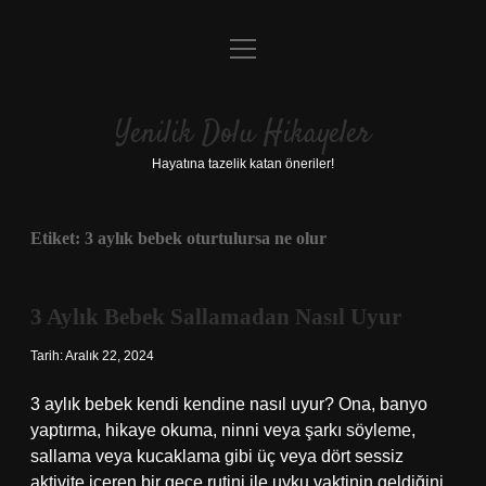
menüyü
Anasayfa
aç
Gizlilik Politikası
Yenilik Dolu Hikayeler
Yasal Uyarı
Hayatına tazelik katan öneriler!
Hakkımızda
Etiket:
3 aylık bebek oturtulursa ne olur
3 Aylık Bebek Sallamadan Nasıl Uyur
Tarih: Aralık 22, 2024
3 aylık bebek kendi kendine nasıl uyur? Ona, banyo
yaptırma, hikaye okuma, ninni veya şarkı söyleme,
sallama veya kucaklama gibi üç veya dört sessiz
aktivite içeren bir gece rutini ile uyku vaktinin geldiğini