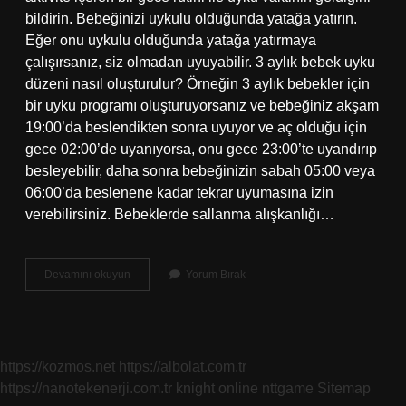
bildirin. Bebeğinizi uykulu olduğunda yatağa yatırın.
Eğer onu uykulu olduğunda yatağa yatırmaya
çalışırsanız, siz olmadan uyuyabilir. 3 aylık bebek uyku
düzeni nasıl oluşturulur? Örneğin 3 aylık bebekler için
bir uyku programı oluşturuyorsanız ve bebeğiniz akşam
19:00’da beslendikten sonra uyuyor ve aç olduğu için
gece 02:00’de uyanıyorsa, onu gece 23:00’te uyandırıp
besleyebilir, daha sonra bebeğinizin sabah 05:00 veya
06:00’da beslenene kadar tekrar uyumasına izin
verebilirsiniz. Bebeklerde sallanma alışkanlığı…
3
Devamını okuyun
Yorum Bırak
Aylık
Bebek
Sallamadan
Nasıl
Uyur
https://kozmos.net
https://albolat.com.tr
https://nanotekenerji.com.tr
knight online
nttgame
Sitemap