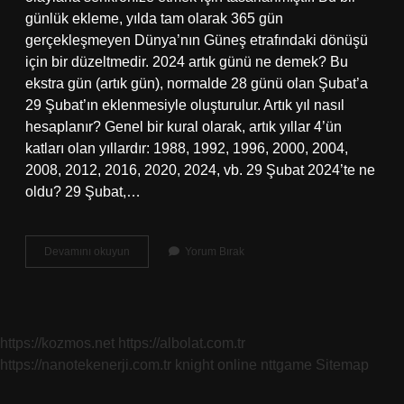
günlük ekleme, yılda tam olarak 365 gün
gerçekleşmeyen Dünya’nın Güneş etrafındaki dönüşü
için bir düzeltmedir. 2024 artık günü ne demek? Bu
ekstra gün (artık gün), normalde 28 günü olan Şubat’a
29 Şubat’ın eklenmesiyle oluşturulur. Artık yıl nasıl
hesaplanır? Genel bir kural olarak, artık yıllar 4’ün
katları olan yıllardır: 1988, 1992, 1996, 2000, 2004,
2008, 2012, 2016, 2020, 2024, vb. 29 Şubat 2024’te ne
oldu? 29 Şubat,…
Artık
Devamını okuyun
Yorum Bırak
Gün
Neden
Olur
https://kozmos.net
https://albolat.com.tr
https://nanotekenerji.com.tr
knight online
nttgame
Sitemap