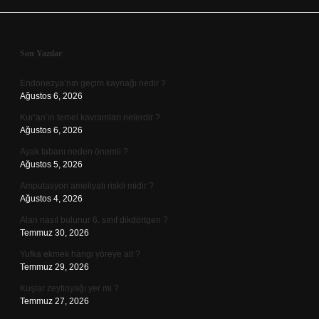
Sidebar
Son Yazılar
Endonezya’nın geçim kaynağı nedir ?
Ağustos 6, 2026
Kur’an’ın temel kavramları nelerdir ?
Ağustos 6, 2026
Ayak tabanı neden önemli ?
Ağustos 5, 2026
Amputasyon ameliyatı riskli midir ?
Ağustos 4, 2026
Alan nasıl bulunur 6. sınıf dikdörtgen ?
Temmuz 30, 2026
Yufka ekmek hangi yöreye ait ?
Temmuz 29, 2026
Kuşlar zeytinyağı yer mi ?
Temmuz 27, 2026