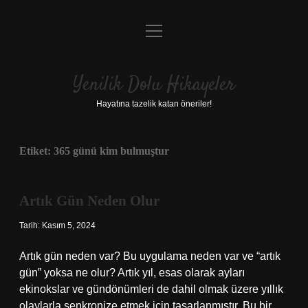
menüyü
Anasayfa
aç
Gizlilik Politikası
Yenilik Dolu Hikayeler
Yasal Uyarı
Hayatına tazelik katan öneriler!
Hakkımızda
Etiket:
365 günü kim bulmuştur
Artık Gün Neden Olur
Tarih: Kasım 5, 2024
Artık gün neden var? Bu uygulama neden var ve “artık
gün” yoksa ne olur? Artık yıl, esas olarak ayları
ekinokslar ve gündönümleri de dahil olmak üzere yıllık
olaylarla senkronize etmek için tasarlanmıştır. Bu bir