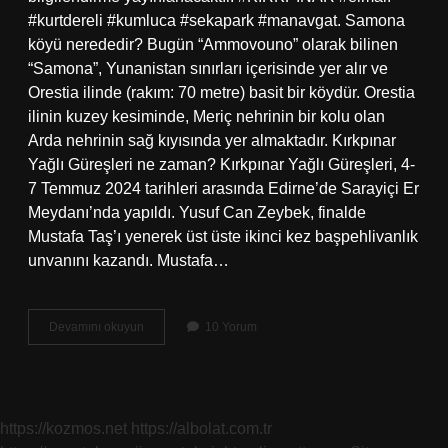
#kurtdereli #kumluca #sekapark #manavgat. Samona
köyü nerededir? Bugün “Ammovouno” olarak bilinen
“Samona”, Yunanistan sınırları içerisinde yer alır ve
Orestia ilinde (rakım: 70 metre) basit bir köydür. Orestia
ilinin kuzey kesiminde, Meriç nehrinin bir kolu olan
Arda nehrinin sağ kıyısında yer almaktadır. Kırkpınar
Yağlı Güreşleri ne zaman? Kırkpınar Yağlı Güreşleri, 4-
7 Temmuz 2024 tarihleri ​​arasında Edirne’de Sarayiçi Er
Meydanı’nda yapıldı. Yusuf Can Zeybek, finalde
Mustafa Taş’ı yenerek üst üste ikinci kez başpehlivanlık
unvanını kazandı. Mustafa…
Karapınar
Devamını okuyun
10 Yorum
Güreşleri
Nerede
Yapılır
https://kozmos.net
https://albolat.com.tr