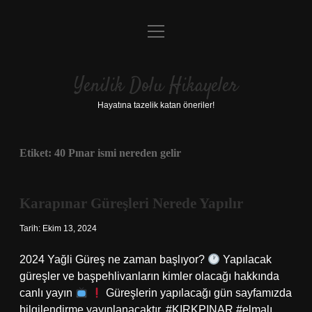
menüyü
Anasayfa
aç
Gizlilik Politikası
Yenilik Dolu Hikayeler
Yasal Uyarı
Hayatına tazelik katan öneriler!
Hakkımızda
Etiket:
40 Pınar ismi nereden gelir
Karapınar Güreşleri Nerede Yapılır
Tarih: Ekim 13, 2024
2024 Yağli Güreş ne zaman başlıyor?
Yapılacak
güreşler ve başpehlivanların kimler olacağı hakkında
canlı yayın
Güreşlerin yapılacağı gün sayfamızda
bilgilendirme yayınlanacaktır. #KIRKPINAR #elmalı