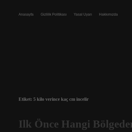
Anasayfa
Gizlilik Politikası
Yasal Uyarı
Hakkımızda
Etiket:
5 kilo verince kaç cm incelir
Ilk Önce Hangi Bölgeden