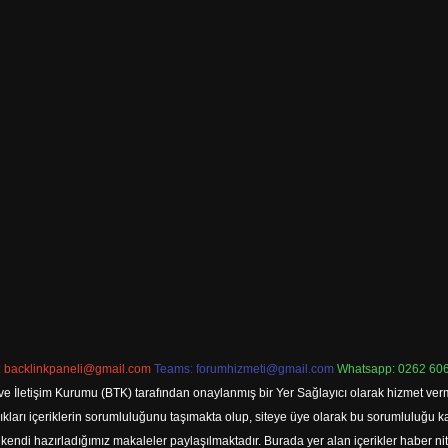
:
backlinkpaneli@gmail.com
Teams:
forumhizmeti@gmail.com
Whatsapp: 0262 606
ve İletişim Kurumu (BTK) tarafından onaylanmış bir Yer Sağlayıcı olarak hizmet verm
rı içeriklerin sorumluluğunu taşımakta olup, siteye üye olarak bu sorumluluğu kabul
a kendi hazırladığımız makaleler paylaşılmaktadır. Burada yer alan içerikler haber 