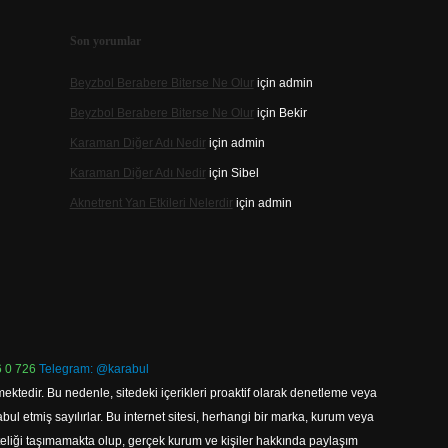
Son yorumlar
Beyzbol Berabere Biterse Ne Olur
için
admin
Beyzbol Berabere Biterse Ne Olur
için
Bekir
Karaman Diğer Adı Nedir
için
admin
Karaman Diğer Adı Nedir
için
Sibel
Aknetrent Yan Etkileri Nelerdir
için
admin
 0 726
Telegram: @karabul
ektedir. Bu nedenle, sitedeki içerikleri proaktif olarak denetleme veya
 etmiş sayılırlar. Bu internet sitesi, herhangi bir marka, kurum veya
niteliği taşımamakta olup, gerçek kurum ve kişiler hakkında paylaşım