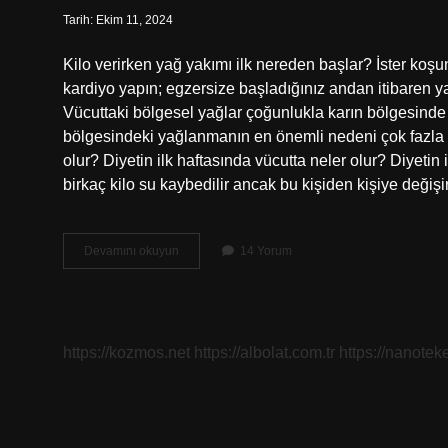
Tarih: Ekim 11, 2024
Kilo verirken yağ yakımı ilk nereden başlar? İster koşun,
kardiyo yapın; egzersize başladığınız andan itibaren y
Vücuttaki bölgesel yağlar çoğunlukla karın bölgesinde o
bölgesindeki yağlanmanın en önemli nedeni çok fazla şek
olur? Diyetin ilk haftasında vücutta neler olur? Diyetin
birkaç kilo su kaybedilir ancak bu kişiden kişiye değiş
Ilk
Devamını okuyun
14 Yorum
Önce
Hangi
Bölgeden
Kilo
Verilir
https://kozmos.net
https://albolat.com.tr
https://nanoteke