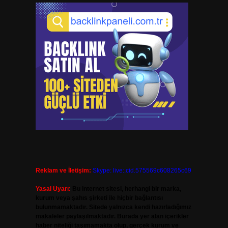
Reklam ve İletişim:
Skype: live:.cid.575569c608265c69
Yasal Uyarı:
Bu internet sitesi, herhangi bir marka,
kurum veya şahıs şirketi ile hiçbir bağlantısı
bulunmamaktadır. Sitede yalnızca kendi hazırladığımız
makaleler paylaşılmaktadır. Burada yer alan içerikler
haber niteliği taşımamakta olup, gerçek kurum ve