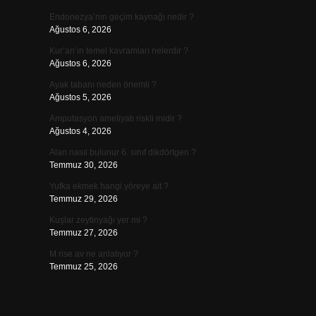
Endonezya’nın geçim kaynağı nedir ?
Ağustos 6, 2026
Kur’an’ın temel kavramları nelerdir ?
Ağustos 6, 2026
Ayak tabanı neden önemli ?
Ağustos 5, 2026
Amputasyon ameliyatı riskli midir ?
Ağustos 4, 2026
Alan nasıl bulunur 6. sınıf dikdörtgen ?
Temmuz 30, 2026
Yufka ekmek hangi yöreye ait ?
Temmuz 29, 2026
Kuşlar zeytinyağı yer mi ?
Temmuz 27, 2026
M rise av ne anlatıyor ?
Temmuz 25, 2026