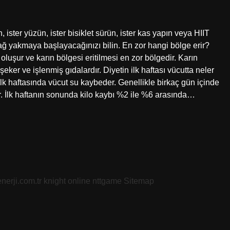
 ister yüzün, ister bisiklet sürün, ister kas yapın veya HIIT
ağ yakmaya başlayacağınızı bilin. En zor hangi bölge erir?
luşur ve karın bölgesi eritilmesi en zor bölgedir. Karın
er ve işlenmiş gıdalardır. Diyetin ilk haftası vücutta neler
 ilk haftasında vücut su kaybeder. Genellikle birkaç gün içinde
ir. İlk haftanın sonunda kilo kaybı %2 ile %6 arasında…
nerji.com.tr
knight online
nttgame
Sitemap