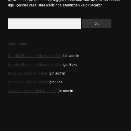
içerikleri,
backlinkpanelicomtr@gmail.com
adresine bildirmeniz halinde,
ilgili içerikler yasal süre içerisinde sitemizden kaldırılacaktır.
Arama
Son yorumlar
Beyzbol Berabere Biterse Ne Olur
için
admin
Beyzbol Berabere Biterse Ne Olur
için
Bekir
Karaman Diğer Adı Nedir
için
admin
Karaman Diğer Adı Nedir
için
Sibel
Aknetrent Yan Etkileri Nelerdir
için
admin