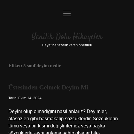
menüyü
Anasayfa
aç
Gizlilik Politikası
Yenilik Dolu Hikayeler
Yasal Uyarı
Hayatına tazelik katan öneriler!
Hakkımızda
Etiket:
5 sınıf deyim nedir
Üstesinden Gelmek Deyim Mi
Tarih: Ekim 14, 2024
Deyim olup olmadığını nasıl anlarız? Deyimler,
atasözleri gibi basmakalıp sözcüklerdir. Sözcüklerin
tümü veya bir kısmı değiştirilemez veya başka
sözcüklerle -aynı anlama sahip olsalar bile-