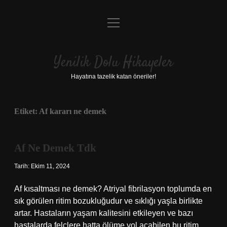
menüyü
Anasayfa
aç
Gizlilik Politikası
Yenilik Dolu Hikayeler
Yasal Uyarı
Hayatına tazelik katan öneriler!
Hakkımızda
Etiket:
Af kararı ne demek
Af Ne Demek Tdk
Tarih: Ekim 11, 2024
Af kısaltması ne demek? Atriyal fibrilasyon toplumda en
sık görülen ritim bozukluğudur ve sıklığı yaşla birlikte
artar. Hastaların yaşam kalitesini etkileyen ve bazı
hastalarda felçlere hatta ölüme yol açabilen bu ritim