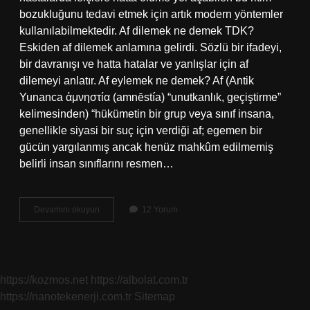
bozukluğunu tedavi etmek için artık modern yöntemler
kullanılabilmektedir. Af dilemek ne demek TDK?
Eskiden af ​​dilemek anlamına gelirdi. Sözlü bir ifadeyi,
bir davranışı ve hatta hatalar ve yanlışlar için af
dilemeyi anlatır. Af eylemek ne demek? Af (Antik
Yunanca ἀμνηστία (amnēstía) “unutkanlık, geçiştirme”
kelimesinden) “hükümetin bir grup veya sınıf insana,
genellikle siyasi bir suç için verdiği af; egemen bir
gücün yargılanmış ancak henüz mahkûm edilmemiş
belirli insan sınıflarını resmen…
Af
Devamını okuyun
12 Yorum
Ne
Demek
Tdk
https://kozmos.net
https://albolat.com.tr
https://nanotekenerji.com.tr
Sitemap