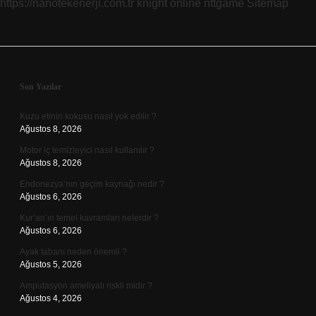
https://nanotekenerji.com.tr
knight online
nttgame
Sitemap
Sidebar
Son Yazılar
Kuzu etinin kokusu nasıl yok edilir ?
Ağustos 8, 2026
Motor iç temizleyici nasıl kullanılır ?
Ağustos 8, 2026
Endonezya’nın geçim kaynağı nedir ?
Ağustos 6, 2026
Kur’an’ın temel kavramları nelerdir ?
Ağustos 6, 2026
Ayak tabanı neden önemli ?
Ağustos 5, 2026
Amputasyon ameliyatı riskli midir ?
Ağustos 4, 2026