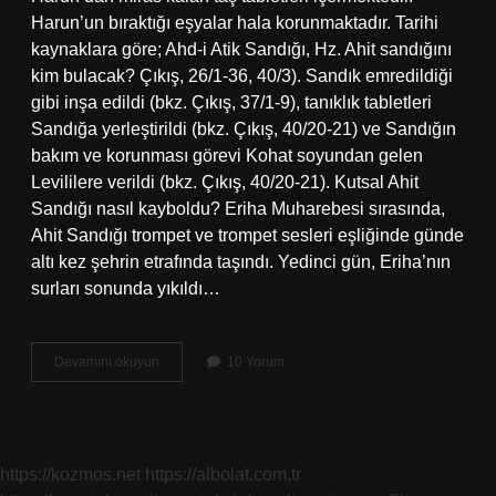
Harun’un bıraktığı eşyalar hala korunmaktadır. Tarihi
kaynaklara göre; Ahd-i Atik Sandığı, Hz. Ahit sandığını
kim bulacak? Çıkış, 26/1-36, 40/3). Sandık emredildiği
gibi inşa edildi (bkz. Çıkış, 37/1-9), tanıklık tabletleri
Sandığa yerleştirildi (bkz. Çıkış, 40/20-21) ve Sandığın
bakım ve korunması görevi Kohat soyundan gelen
Levililere verildi (bkz. Çıkış, 40/20-21). Kutsal Ahit
Sandığı nasıl kayboldu? Eriha Muharebesi sırasında,
Ahit Sandığı trompet ve trompet sesleri eşliğinde günde
altı kez şehrin etrafında taşındı. Yedinci gün, Eriha’nın
surları sonunda yıkıldı…
Kutsal
Devamını okuyun
10 Yorum
Sanduka
Nerede
https://kozmos.net
https://albolat.com.tr