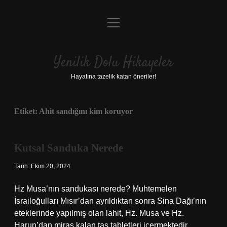
menüyü
Anasayfa
aç
Gizlilik Politikası
Yenilik Dolu Hikayeler
Yasal Uyarı
Hayatına tazelik katan öneriler!
Hakkımızda
Etiket:
Ahit sandığını kim koruyor
Kutsal Sanduka Nerede
Tarih: Ekim 20, 2024
Hz Musa’nın sandukası nerede? Muhtemelen
İsrailoğulları Mısır’dan ayrıldıktan sonra Sina Dağı’nın
eteklerinde yapılmış olan lahit, Hz. Musa ve Hz.
Harun’dan miras kalan taş tabletleri içermektedir.