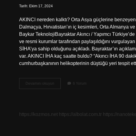
Tarih: Ekim 17, 2024
AKINCI nereden kalktı? Orta Asya güçlerine benzeyen 
Dalmaçya, Hırvatistan’ın iç kesimleri, Orta Almanya ve 
Baykar TeknolojiBayraktar Akıncı / Yapımcı Türkiye’de
ve resmi kurumlar tarafından paylaşıldığını vurgulaya
SİHA’ya sahip olduğunu açıkladı. Bayraktar’ın açıklam
var. AKINCI İHA kaç saatte buldu? “Akıncı İHA 90 dakik
cumhurbaşkanının helikopterinin düştüğü yeri tespit et
Akıncı
Devamını okuyun
6 Yorum
Iha
Nereden
Kalktı
https://kozmos.net
https://albolat.com.tr
https://nanoteke