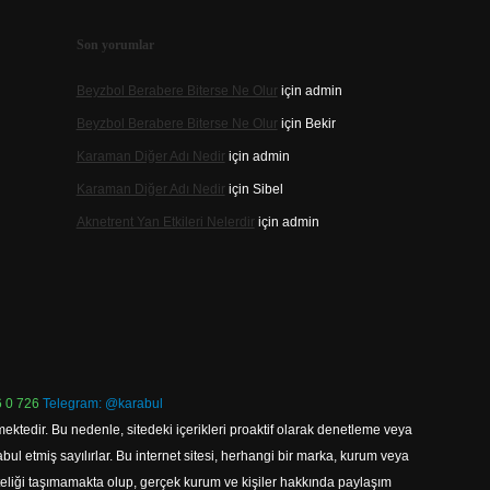
Son yorumlar
Beyzbol Berabere Biterse Ne Olur
için
admin
Beyzbol Berabere Biterse Ne Olur
için
Bekir
Karaman Diğer Adı Nedir
için
admin
Karaman Diğer Adı Nedir
için
Sibel
Aknetrent Yan Etkileri Nelerdir
için
admin
 0 726
Telegram: @karabul
ektedir. Bu nedenle, sitedeki içerikleri proaktif olarak denetleme veya
 etmiş sayılırlar. Bu internet sitesi, herhangi bir marka, kurum veya
niteliği taşımamakta olup, gerçek kurum ve kişiler hakkında paylaşım