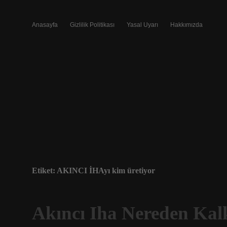
Anasayfa
Gizlilik Politikası
Yasal Uyarı
Hakkımızda
Etiket:
AKINCI İHAyı kim üretiyor
Akıncı Iha Nereden Kal