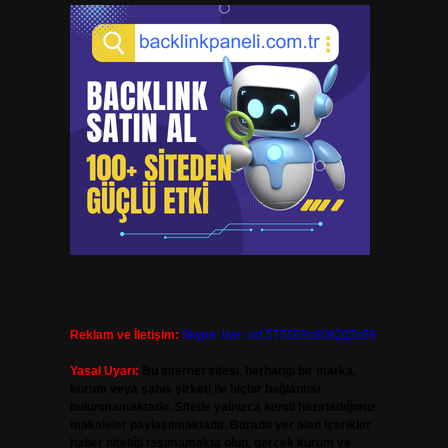
Reklam ve İletişim:
Skype: live:.cid.575569c608265c69
Yasal Uyarı:
Bu internet sitesi, herhangi bir marka,
kurum veya şahıs şirketi ile hiçbir bağlantısı
bulunmamaktadır. Sitede yalnızca kendi hazırladığımız
makaleler paylaşılmaktadır. Burada yer alan içerikler
haber niteliği taşımamakta olup, gerçek kurum ve