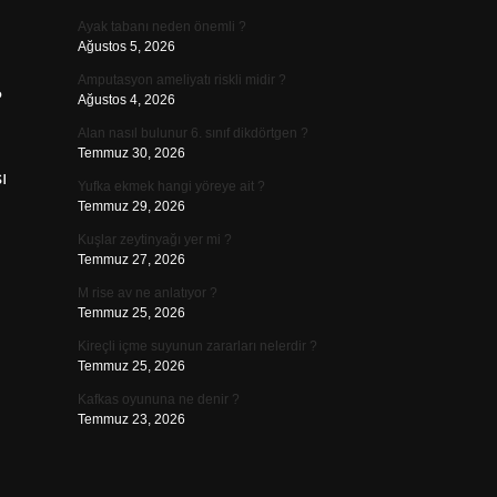
Ayak tabanı neden önemli ?
Ağustos 5, 2026
Amputasyon ameliyatı riskli midir ?
?
Ağustos 4, 2026
Alan nasıl bulunur 6. sınıf dikdörtgen ?
Temmuz 30, 2026
ı
Yufka ekmek hangi yöreye ait ?
Temmuz 29, 2026
Kuşlar zeytinyağı yer mi ?
Temmuz 27, 2026
M rise av ne anlatıyor ?
Temmuz 25, 2026
Kireçli içme suyunun zararları nelerdir ?
Temmuz 25, 2026
Kafkas oyununa ne denir ?
Temmuz 23, 2026