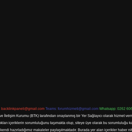
:
backlinkpaneli@gmail.com
Teams:
forumhizmeti@gmail.com
Whatsapp: 0262 606
ve İletişim Kurumu (BTK) tarafından onaylanmış bir Yer Sağlayıcı olarak hizmet verm
rı içeriklerin sorumluluğunu taşımakta olup, siteye üye olarak bu sorumluluğu kabul
a kendi hazırladığımız makaleler paylaşılmaktadır. Burada yer alan içerikler haber 