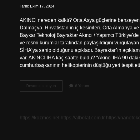
Tarih: Ekim 17, 2024
AKINCI nereden kalktı? Orta Asya güçlerine benzeyen 
Dalmaçya, Hırvatistan’ın iç kesimleri, Orta Almanya ve 
Baykar TeknolojiBayraktar Akıncı / Yapımcı Türkiye’de
ve resmi kurumlar tarafından paylaşıldığını vurgulaya
SİHA’ya sahip olduğunu açıkladı. Bayraktar’ın açıklam
var. AKINCI İHA kaç saatte buldu? “Akıncı İHA 90 dakik
cumhurbaşkanının helikopterinin düştüğü yeri tespit et
Akıncı
Devamını okuyun
6 Yorum
Iha
Nereden
Kalktı
https://kozmos.net
https://albolat.com.tr
https://nanoteke