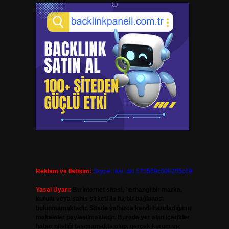
Reklam ve İletişim:
Skype: live:.cid.575569c608265c69
Yasal Uyarı:
Bu internet sitesi, herhangi bir marka,
kurum veya şahıs şirketi ile hiçbir bağlantısı
bulunmamaktadır. Sitede yalnızca kendi hazırladığımız
makaleler paylaşılmaktadır. Burada yer alan içerikler
haber niteliği taşımamakta olup, gerçek kurum ve