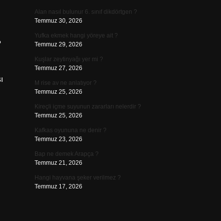
Alan nasıl bulunur 6. sınıf dikdörtgen ?
Temmuz 30, 2026
Yufka ekmek hangi yöreye ait ?
?
Temmuz 29, 2026
Kuşlar zeytinyağı yer mi ?
Temmuz 27, 2026
ı
M rise av ne anlatıyor ?
Temmuz 25, 2026
Kireçli içme suyunun zararları nelerdir ?
Temmuz 25, 2026
Kafkas oyununa ne denir ?
Temmuz 23, 2026
Bap ne demek Arapça ?
Temmuz 21, 2026
Hangi hayvana şeker verilmez ?
Temmuz 17, 2026