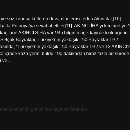
ve söz konusu kültürün devamını temsil eden Akıncılar;[10]
hatta Polonya’ya seyahat ettiler[11]. AKINCI İHA’yı kim üretiyor
 kaç tane AKINCI SİHA var? Bu bilginin açık kaynaklı olduğunu
n Selçuk Bayraktar, Türkiye’nin yaklaşık 150 Bayraktar TB2
asında, “Türkiye’nin yaklaşık 150 Bayraktar TB2 ve 12 AKINCI’s
a içinde kaza yerini buldu.” 90 dakikadan biraz fazla bir sürede
ti ve…
nerji.com.tr
knight online
nttgame
Sitemap