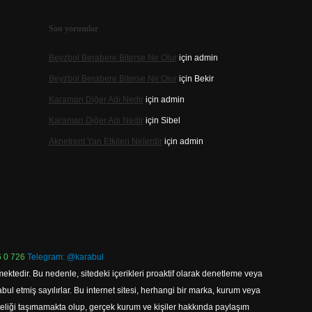
Son yorumlar
Beyzbol Berabere Biterse Ne Olur
için
admin
Beyzbol Berabere Biterse Ne Olur
için
Bekir
Karaman Diğer Adı Nedir
için
admin
Karaman Diğer Adı Nedir
için
Sibel
Aknetrent Yan Etkileri Nelerdir
için
admin
 0 726
Telegram: @karabul
ektedir. Bu nedenle, sitedeki içerikleri proaktif olarak denetleme veya
 etmiş sayılırlar. Bu internet sitesi, herhangi bir marka, kurum veya
niteliği taşımamakta olup, gerçek kurum ve kişiler hakkında paylaşım