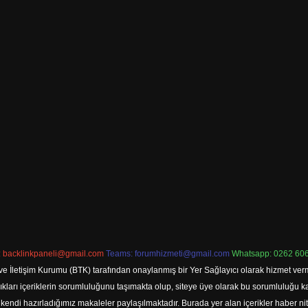
:
backlinkpaneli@gmail.com
Teams:
forumhizmeti@gmail.com
Whatsapp: 0262 606
ve İletişim Kurumu (BTK) tarafından onaylanmış bir Yer Sağlayıcı olarak hizmet verm
rı içeriklerin sorumluluğunu taşımakta olup, siteye üye olarak bu sorumluluğu kabul
a kendi hazırladığımız makaleler paylaşılmaktadır. Burada yer alan içerikler haber 