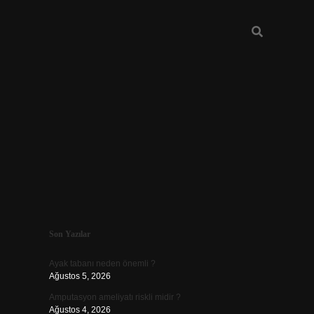
Sidebar
Son Yazılar
ilbet mobil 
Ayak tabanı neden önemli ?
Ağustos 5, 2026
Amputasyon ameliyatı riskli midir ?
Ağustos 4, 2026