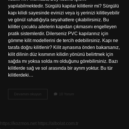
yapılabilmektedir. Sürgülü kapılar kilitlenir mi? Sürgülü
kapı kilidi sayesinde evinizi veya iş yerinizi kilitleyebilir
ve gönül rahatlığıyla seyahatlere çıkabilirsiniz. Bu
kilitler çocuklu ailelerin kapıdan çıkmasını engelleyen
pratik sistemlerdir. Dilerseniz PVC kapılarınız için
gömme kilit modellerini de tercih edebilirsiniz. Kapı ne
tarafa doğru kilitlenir? Kilit aynasına önden bakarsanız,
kilit dilinin düz kısmının kilidin yönünü belirtmek için
sağda mı yoksa solda mı olduğunu görebilirsiniz. Bazı
kilitlerde sağ ve sol arasında bir ayrım yoktur. Bu tür
kilitlerdeki…
Akordiyon
Devamını okuyun
10 Yorum
Kapi
Kilitlenir
Mi
https://kozmos.net
https://albolat.com.tr