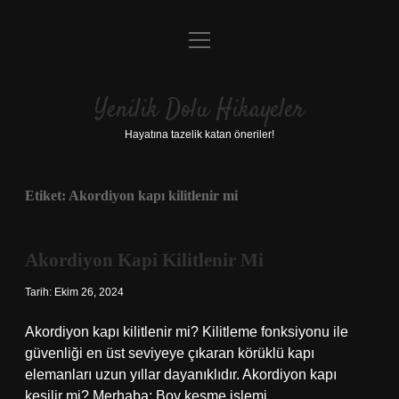
menüyü
Anasayfa
aç
Gizlilik Politikası
Yenilik Dolu Hikayeler
Yasal Uyarı
Hayatına tazelik katan öneriler!
Hakkımızda
Etiket:
Akordiyon kapı kilitlenir mi
Akordiyon Kapi Kilitlenir Mi
Tarih: Ekim 26, 2024
Akordiyon kapı kilitlenir mi? Kilitleme fonksiyonu ile
güvenliği en üst seviyeye çıkaran körüklü kapı
elemanları uzun yıllar dayanıklıdır. Akordiyon kapı
kesilir mi? Merhaba; Boy kesme işlemi