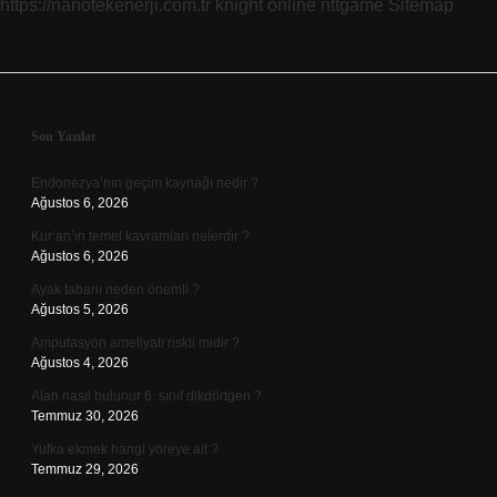
https://nanotekenerji.com.tr
knight online
nttgame
Sitemap
Sidebar
Son Yazılar
Endonezya’nın geçim kaynağı nedir ?
Ağustos 6, 2026
Kur’an’ın temel kavramları nelerdir ?
Ağustos 6, 2026
Ayak tabanı neden önemli ?
Ağustos 5, 2026
Amputasyon ameliyatı riskli midir ?
Ağustos 4, 2026
Alan nasıl bulunur 6. sınıf dikdörtgen ?
Temmuz 30, 2026
Yufka ekmek hangi yöreye ait ?
Temmuz 29, 2026