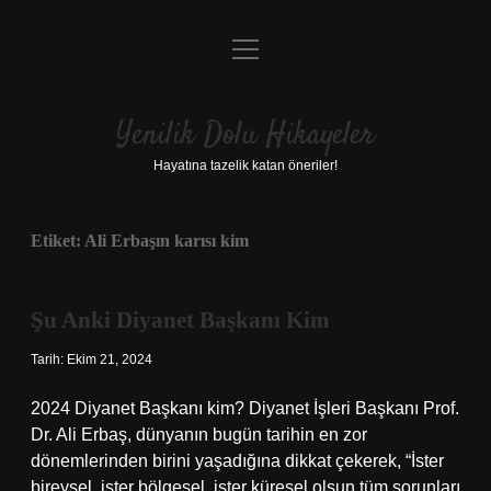
menüyü
Anasayfa
aç
Gizlilik Politikası
Yenilik Dolu Hikayeler
Yasal Uyarı
Hayatına tazelik katan öneriler!
Hakkımızda
Etiket:
Ali Erbaşın karısı kim
Şu Anki Diyanet Başkanı Kim
Tarih: Ekim 21, 2024
2024 Diyanet Başkanı kim? Diyanet İşleri Başkanı Prof.
Dr. Ali Erbaş, dünyanın bugün tarihin en zor
dönemlerinden birini yaşadığına dikkat çekerek, “İster
bireysel, ister bölgesel, ister küresel olsun tüm sorunları