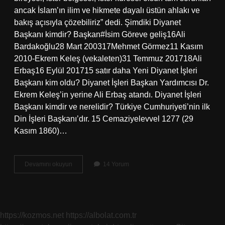
ancak İslam’ın ilim ve hikmete dayalı üstün ahlakı ve
bakış açısıyla çözebiliriz” dedi. Şimdiki Diyanet
Başkanı kimdir? Başkan#İsim Göreve geliş16Ali
Bardakoğlu28 Mart 200317Mehmet Görmez11 Kasım
2010-Ekrem Keleş (vekaleten)31 Temmuz 201718Ali
Erbaş16 Eylül 201715 satır daha Yeni Diyanet İşleri
Başkanı kim oldu? Diyanet İşleri Başkan Yardımcısı Dr.
Ekrem Keleş’in yerine Ali Erbaş atandı. Diyanet İşleri
Başkanı kimdir ve nerelidir? Türkiye Cumhuriyeti’nin ilk
Din İşleri Başkanı’dır. 15 Cemaziyelevvel 1277 (29
Kasım 1860)…
Şu
Devamını okuyun
14 Yorum
Anki
Diyanet
Başkanı
Kim
https://kozmos.net
https://albolat.com.tr