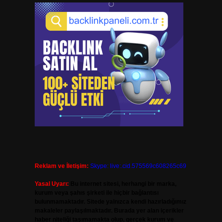
Reklam ve İletişim:
Skype: live:.cid.575569c608265c69
Yasal Uyarı:
Bu internet sitesi, herhangi bir marka,
kurum veya şahıs şirketi ile hiçbir bağlantısı
bulunmamaktadır. Sitede yalnızca kendi hazırladığımız
makaleler paylaşılmaktadır. Burada yer alan içerikler
haber niteliği taşımamakta olup, gerçek kurum ve