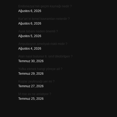
Endonezya’nın geçim kaynağı nedir ?
Ağustos 6, 2026
Kur’an’ın temel kavramları nelerdir ?
Ağustos 6, 2026
Ayak tabanı neden önemli ?
Ağustos 5, 2026
Amputasyon ameliyatı riskli midir ?
Ağustos 4, 2026
Alan nasıl bulunur 6. sınıf dikdörtgen ?
Temmuz 30, 2026
Yufka ekmek hangi yöreye ait ?
Temmuz 29, 2026
Kuşlar zeytinyağı yer mi ?
Temmuz 27, 2026
M rise av ne anlatıyor ?
Temmuz 25, 2026