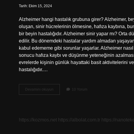
Tarih: Ekim 15, 2024
Alzheimer hangi hastalık grubuna girer? Alzheimer, bey
oluşan, sinir hücrelerinin ölmesine, hafıza kaybına, 
bir beyin hastalığıdır. Alzheimer sinir yapar mı? Orta d
edilir. Bu dönemdeki hastalar yardım almadan yaşayamazl
kabul edememe gibi sorunlar yaşarlar. Alzheimer nasıl 
sonucu hafıza kaybı ve düşünme yeteneğinin azalmasıyla
evrelerde kişinin günlük hayattaki basit aktivitelerini 
hastalığıdır.…
Alzheimer
Devamını okuyun
10 Yorum
Psikolojik
Bir
Hastalık
Mı
https://kozmos.net
https://albolat.com.tr
https://nanoteke