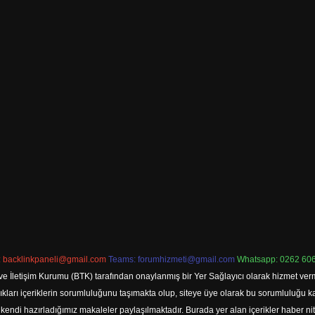
:
backlinkpaneli@gmail.com
Teams:
forumhizmeti@gmail.com
Whatsapp: 0262 606
ve İletişim Kurumu (BTK) tarafından onaylanmış bir Yer Sağlayıcı olarak hizmet verm
rı içeriklerin sorumluluğunu taşımakta olup, siteye üye olarak bu sorumluluğu kabul
a kendi hazırladığımız makaleler paylaşılmaktadır. Burada yer alan içerikler haber 