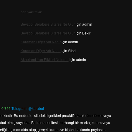
Son yorumlar
Beyzbol Berabere Biterse Ne Olur
için
admin
Beyzbol Berabere Biterse Ne Olur
için
Bekir
Karaman Diğer Adı Nedir
için
admin
Karaman Diğer Adı Nedir
için
Sibel
Aknetrent Yan Etkileri Nelerdir
için
admin
 0 726
Telegram: @karabul
ektedir. Bu nedenle, sitedeki içerikleri proaktif olarak denetleme veya
 etmiş sayılırlar. Bu internet sitesi, herhangi bir marka, kurum veya
niteliği taşımamakta olup, gerçek kurum ve kişiler hakkında paylaşım