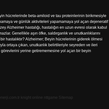
in hücrelerinde beta-amiloid ve tau proteinlerinin birikmesiyle
bunamaya ve günlük aktiviteleri yapamamaya yol açan dejeneratif
üzey Alzheimer hastalığı, hastalığın en uzun evresi olarak kabul
ar. Genellikle aşırı öfke, saldırganlık ve unutkanlıklarını
bir hastalıktır? Alzheimer; Beyin hücrelerinin giderek ölmesi
 ortaya çıkan, unutkanlık belirtileriyle seyreden ve ileri
ve görevlerini yerine getirememesine yol açan bir beyin
nerji.com.tr
knight online
nttgame
Sitemap