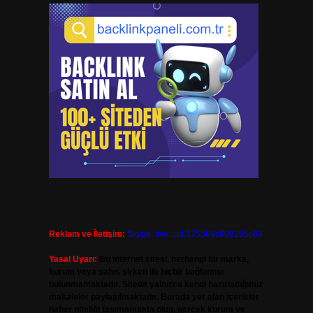
Reklam ve İletişim:
Skype: live:.cid.575569c608265c69
Yasal Uyarı:
Bu internet sitesi, herhangi bir marka,
kurum veya şahıs şirketi ile hiçbir bağlantısı
bulunmamaktadır. Sitede yalnızca kendi hazırladığımız
makaleler paylaşılmaktadır. Burada yer alan içerikler
haber niteliği taşımamakta olup, gerçek kurum ve