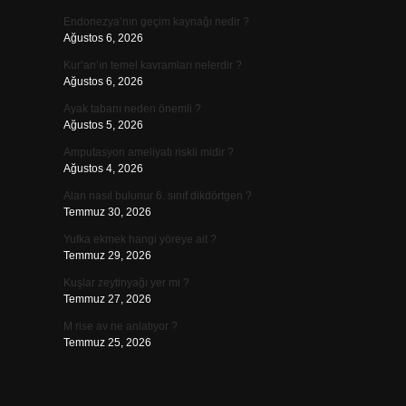
Endonezya’nın geçim kaynağı nedir ?
Ağustos 6, 2026
Kur’an’ın temel kavramları nelerdir ?
Ağustos 6, 2026
Ayak tabanı neden önemli ?
Ağustos 5, 2026
Amputasyon ameliyatı riskli midir ?
Ağustos 4, 2026
Alan nasıl bulunur 6. sınıf dikdörtgen ?
Temmuz 30, 2026
Yufka ekmek hangi yöreye ait ?
Temmuz 29, 2026
Kuşlar zeytinyağı yer mi ?
Temmuz 27, 2026
M rise av ne anlatıyor ?
Temmuz 25, 2026