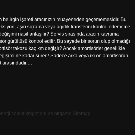
 en belirgin işareti aracınızın muayeneden geçememesidir. Bu
reksiyon, aşırı sıçrama veya ağırlık transferini kontrol edememe,
değişimi nasıl anlaşılır? Servis sırasında aracın kavrama
tisör gürültüsü kontrol edilir. Bu sayede bir sorun olup olmadığı
mortisör takozu kaç km değişir? Ancak amortisörler genellikle
eğişimi ne kadar sürer? Sadece arka veya iki ön amortisörün
at arasındadır.…
nerji.com.tr
knight online
nttgame
Sitemap