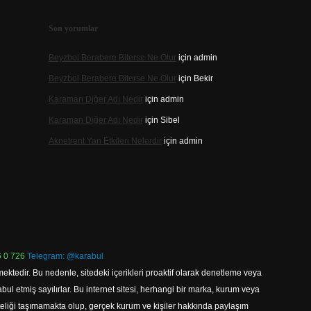
Son yorumlar
Beyzbol Berabere Biterse Ne Olur
için
admin
Beyzbol Berabere Biterse Ne Olur
için
Bekir
Karaman Diğer Adı Nedir
için
admin
Karaman Diğer Adı Nedir
için
Sibel
Aknetrent Yan Etkileri Nelerdir
için
admin
 0 726
Telegram: @karabul
ektedir. Bu nedenle, sitedeki içerikleri proaktif olarak denetleme veya
 etmiş sayılırlar. Bu internet sitesi, herhangi bir marka, kurum veya
niteliği taşımamakta olup, gerçek kurum ve kişiler hakkında paylaşım