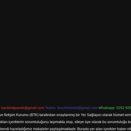
:
backlinkpaneli@gmail.com
Teams:
forumhizmeti@gmail.com
Whatsapp: 0262 606
ve İletişim Kurumu (BTK) tarafından onaylanmış bir Yer Sağlayıcı olarak hizmet verm
rı içeriklerin sorumluluğunu taşımakta olup, siteye üye olarak bu sorumluluğu kabul
a kendi hazırladığımız makaleler paylaşılmaktadır. Burada yer alan içerikler haber 