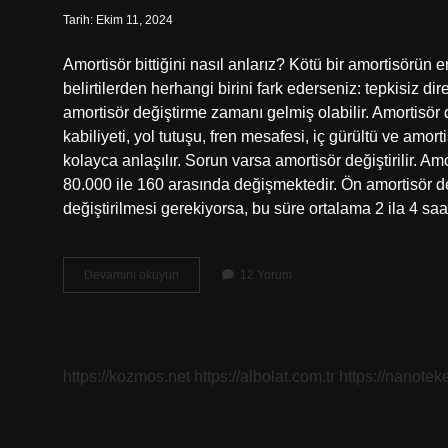
Tarih: Ekim 11, 2024
Amortisör bittiğini nasıl anlarız? Kötü bir amortisörün
belirtilerden herhangi birini fark ederseniz: tepkisiz di
amortisör değiştirme zamanı gelmiş olabilir. Amortisör 
kabiliyeti, yol tutuşu, fren mesafesi, iç gürültü ve amor
kolayca anlaşılır. Sorun varsa amortisör değiştirilir. A
80.000 ile 160 arasında değişmektedir. Ön amortisör d
değiştirilmesi gerekiyorsa, bu süre ortalama 2 ila 4 sa
Bir
Devamını okuyun
12 Yorum
Amortisör
Ömrü
Ne
Kadardır
https://kozmos.net
https://albolat.com.tr
https://nanoteke