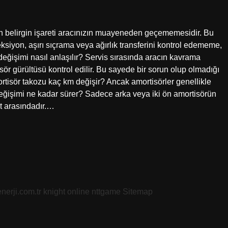
 en belirgin işareti aracınızın muayeneden geçememesidir. Bu
reksiyon, aşırı sıçrama veya ağırlık transferini kontrol edememe,
değişimi nasıl anlaşılır? Servis sırasında aracın kavrama
tisör gürültüsü kontrol edilir. Bu sayede bir sorun olup olmadığı
mortisör takozu kaç km değişir? Ancak amortisörler genellikle
eğişimi ne kadar sürer? Sadece arka veya iki ön amortisörün
at arasındadır.…
nerji.com.tr
knight online
nttgame
Sitemap