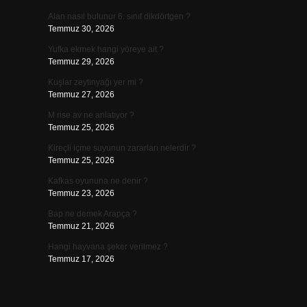
Alan nasıl bulunur 6. sınıf dikdörtgen ?
Temmuz 30, 2026
Yufka ekmek hangi yöreye ait ?
Temmuz 29, 2026
Kuşlar zeytinyağı yer mi ?
Temmuz 27, 2026
M rise av ne anlatıyor ?
Temmuz 25, 2026
Kireçli içme suyunun zararları nelerdir ?
Temmuz 25, 2026
Kafkas oyununa ne denir ?
Temmuz 23, 2026
Bap ne demek Arapça ?
Temmuz 21, 2026
Hangi hayvana şeker verilmez ?
Temmuz 17, 2026