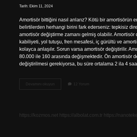
Tarih: Ekim 11, 2024
Amortisör bittiğini nasıl anlarız? Kötü bir amortisörün
belirtilerden herhangi birini fark ederseniz: tepkisiz di
amortisör değiştirme zamanı gelmiş olabilir. Amortisör 
kabiliyeti, yol tutuşu, fren mesafesi, iç gürültü ve amor
kolayca anlaşılır. Sorun varsa amortisör değiştirilir. A
80.000 ile 160 arasında değişmektedir. Ön amortisör d
değiştirilmesi gerekiyorsa, bu süre ortalama 2 ila 4 sa
Bir
Devamını okuyun
12 Yorum
Amortisör
Ömrü
Ne
Kadardır
https://kozmos.net
https://albolat.com.tr
https://nanoteke