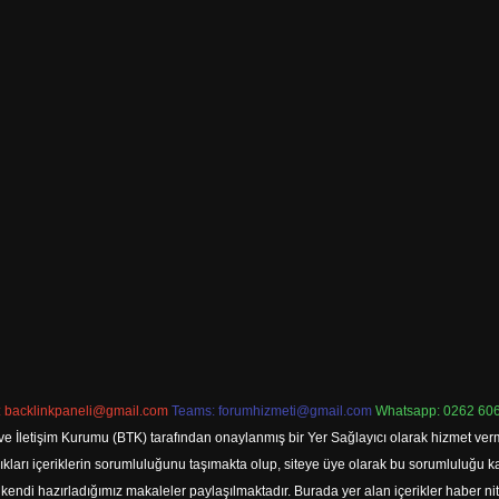
:
backlinkpaneli@gmail.com
Teams:
forumhizmeti@gmail.com
Whatsapp: 0262 606
ve İletişim Kurumu (BTK) tarafından onaylanmış bir Yer Sağlayıcı olarak hizmet verm
rı içeriklerin sorumluluğunu taşımakta olup, siteye üye olarak bu sorumluluğu kabul
a kendi hazırladığımız makaleler paylaşılmaktadır. Burada yer alan içerikler haber 