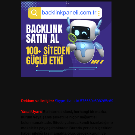
Reklam ve İletişim:
Skype: live:.cid.575569c608265c69
Yasal Uyarı:
Bu internet sitesi, herhangi bir marka,
kurum veya şahıs şirketi ile hiçbir bağlantısı
bulunmamaktadır. Sitede yalnızca kendi hazırladığımız
makaleler paylaşılmaktadır. Burada yer alan içerikler
haber niteliği taşımamakta olup, gerçek kurum ve