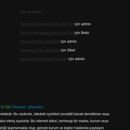
Son yorumlar
Beyzbol Berabere Biterse Ne Olur
için
admin
Beyzbol Berabere Biterse Ne Olur
için
Bekir
Karaman Diğer Adı Nedir
için
admin
Karaman Diğer Adı Nedir
için
Sibel
Aknetrent Yan Etkileri Nelerdir
için
admin
 0 726
Telegram: @karabul
ektedir. Bu nedenle, sitedeki içerikleri proaktif olarak denetleme veya
 etmiş sayılırlar. Bu internet sitesi, herhangi bir marka, kurum veya
niteliği taşımamakta olup, gerçek kurum ve kişiler hakkında paylaşım