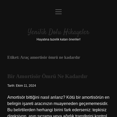
menüyü
Anasayfa
aç
Gizlilik Politikası
Yenilik Dolu Hikayeler
Yasal Uyarı
Hayatına tazelik katan öneriler!
Hakkımızda
Etiket:
Araç amortisör ömrü ne kadardır
Bir Amortisör Ömrü Ne Kadardır
Tarih: Ekim 11, 2024
Amortisör bittiğini nasıl anlarız? Kötü bir amortisörün en
belirgin işareti aracınızın muayeneden geçememesidir.
Bu belirtilerden herhangi birini fark ederseniz: tepkisiz
direksiyon, aşırı sıçrama veya ağırlık transferini kontrol