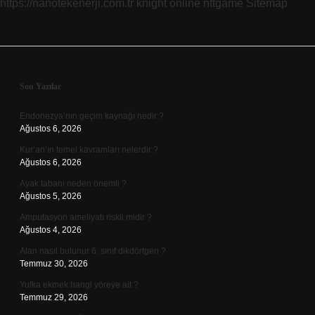
https://nanotekenerji.com.tr
knight online
nttgame
Sitemap
Sidebar
Son Yazılar
Endonezya’nın geçim kaynağı nedir ?
Ağustos 6, 2026
Kur’an’ın temel kavramları nelerdir ?
Ağustos 6, 2026
Ayak tabanı neden önemli ?
Ağustos 5, 2026
Amputasyon ameliyatı riskli midir ?
Ağustos 4, 2026
Alan nasıl bulunur 6. sınıf dikdörtgen ?
Temmuz 30, 2026
Yufka ekmek hangi yöreye ait ?
Temmuz 29, 2026