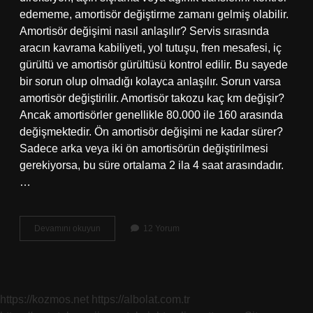
edememe, amortisör değiştirme zamanı gelmiş olabilir.
Amortisör değişimi nasıl anlaşılır? Servis sırasında
aracın kavrama kabiliyeti, yol tutuşu, fren mesafesi, iç
gürültü ve amortisör gürültüsü kontrol edilir. Bu sayede
bir sorun olup olmadığı kolayca anlaşılır. Sorun varsa
amortisör değiştirilir. Amortisör takozu kaç km değişir?
Ancak amortisörler genellikle 80.000 ile 160 arasında
değişmektedir. Ön amortisör değişimi ne kadar sürer?
Sadece arka veya iki ön amortisörün değiştirilmesi
gerekiyorsa, bu süre ortalama 2 ila 4 saat arasındadır.
…
Bir
Devamını okuyun
12 Yorum
Amortisör
Ömrü
Ne
Kadardır
https://kozmos.net
https://albolat.com.tr