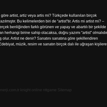
öre artist, artiz veya artis mi? Türkçede kullanılan birçok
ılmıştır. Bu kelimelerden biri de “artist”tir. Artis mi artist mi? –
çek benliğinden farklı görünen ve yapay ve abartılı bir şekilde
n herhangi birine sahip olacaksa, doğru yazımı “artist” olmalıdır
 olur. Artist ne denir? Sanatını sanatına göre şekillendiren
Edebiyat, müzik, resim ve sanatın birçok dalı ile uğraşan kişilere
nerji.com.tr
knight online
nttgame
Sitemap