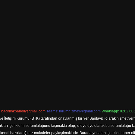
:
backlinkpaneli@gmail.com
Teams:
forumhizmeti@gmail.com
Whatsapp: 0262 606
ve İletişim Kurumu (BTK) tarafından onaylanmış bir Yer Sağlayıcı olarak hizmet verm
rı içeriklerin sorumluluğunu taşımakta olup, siteye üye olarak bu sorumluluğu kabul
a kendi hazırladığımız makaleler paylaşılmaktadır. Burada yer alan içerikler haber 