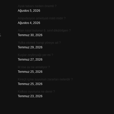
Ayak tabanı neden önemli ?
Ağustos 5, 2026
Amputasyon ameliyatı riskli midir ?
Ağustos 4, 2026
Alan nasıl bulunur 6. sınıf dikdörtgen ?
.
Temmuz 30, 2026
Yufka ekmek hangi yöreye ait ?
Temmuz 29, 2026
Kuşlar zeytinyağı yer mi ?
Temmuz 27, 2026
M rise av ne anlatıyor ?
Temmuz 25, 2026
Kireçli içme suyunun zararları nelerdir ?
Temmuz 25, 2026
Kafkas oyununa ne denir ?
Temmuz 23, 2026