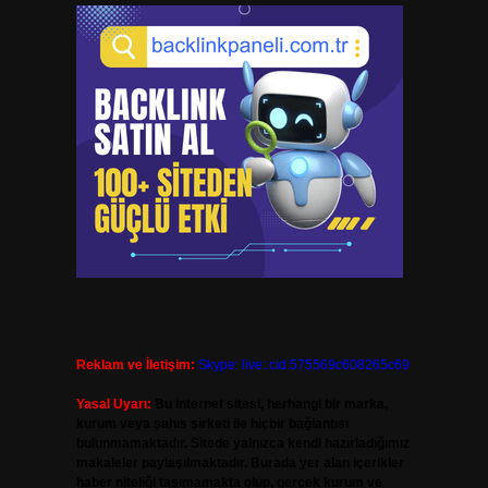
Reklam ve İletişim:
Skype: live:.cid.575569c608265c69
Yasal Uyarı:
Bu internet sitesi, herhangi bir marka,
kurum veya şahıs şirketi ile hiçbir bağlantısı
bulunmamaktadır. Sitede yalnızca kendi hazırladığımız
makaleler paylaşılmaktadır. Burada yer alan içerikler
haber niteliği taşımamakta olup, gerçek kurum ve