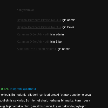
Son yorumlar
Beyzbol Berabere Biterse Ne Olur
için
admin
Beyzbol Berabere Biterse Ne Olur
için
Bekir
Karaman Diğer Adı Nedir
için
admin
Karaman Diğer Adı Nedir
için
Sibel
Aknetrent Yan Etkileri Nelerdir
için
admin
 0 726
Telegram: @karabul
ektedir. Bu nedenle, sitedeki içerikleri proaktif olarak denetleme veya
 etmiş sayılırlar. Bu internet sitesi, herhangi bir marka, kurum veya
niteliği taşımamakta olup, gerçek kurum ve kişiler hakkında paylaşım