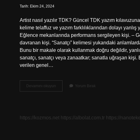
Tarih: Ekim 24, 2024
Artist nasıl yazılır TDK? Güncel TDK yazım kılavuzuna g
kelime telaffuz ve yazım farklılıklarından dolayı yanlış yaz
Eğlence mekanlarında performans sergileyen kişi. – Ger
davranan kişi. “Sanatçı” kelimesi yukarıdaki anlamlarda
Bunu bir makale olarak kullanmak doğru değildir, yanlış
sanatçı, sanatçı veya zanaatkar; sanatla uğraşan kişi. 
verilen genel…
Artist
Devamını okuyun
Yorum Bırak
Türkçe
Nasıl
Yazılır
https://kozmos.net
https://albolat.com.tr
https://nanoteke