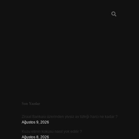
Sidebar
Son Yazılar
ilbet mobil giriş
Ziraat Bankası üzerinden yivsiz av tüfeği harcı ne kadar ?
Ağustos 9, 2026
Kuzu etinin kokusu nasıl yok edilir ?
Ağustos 8, 2026