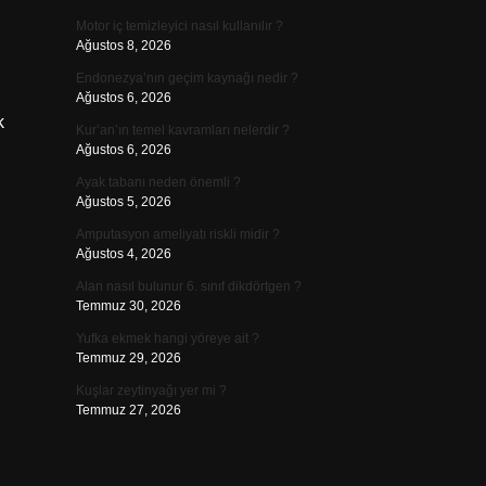
Motor iç temizleyici nasıl kullanılır ?
Ağustos 8, 2026
Endonezya’nın geçim kaynağı nedir ?
Ağustos 6, 2026
k
Kur’an’ın temel kavramları nelerdir ?
Ağustos 6, 2026
Ayak tabanı neden önemli ?
Ağustos 5, 2026
Amputasyon ameliyatı riskli midir ?
Ağustos 4, 2026
Alan nasıl bulunur 6. sınıf dikdörtgen ?
Temmuz 30, 2026
Yufka ekmek hangi yöreye ait ?
Temmuz 29, 2026
Kuşlar zeytinyağı yer mi ?
Temmuz 27, 2026