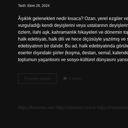
Tarih: Ekim 26, 2024
Âşıklık gelenekleri nedir kısaca? Ozan, yerel ezgiler ve 
vurguladığı kendi deyişlerini veya ustalarının deyişlerini
özlem, ilahi aşk, kahramanlık hikayeleri ve dönemin top
halk edebiyatı, halk dili ve hece ölçüsüyle yazılmış ve
edebiyatının bir dalıdır. Bu ad, halk edebiyatında görül
eserler dışındaki şiirler (koşma, destan, semaî, kalende
toplumun yaşantısını ve sosyo-kültürel dünyasını yans
Aşıklık
Devamını okuyun
6 Yorum
Geleneği
Nedir
Kısaca
Eodev
https://kozmos.net
https://albolat.com.tr
https://nanoteke