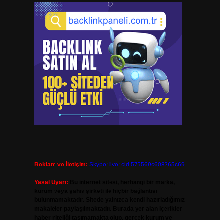
Reklam ve İletişim:
Skype: live:.cid.575569c608265c69
Yasal Uyarı:
Bu internet sitesi, herhangi bir marka,
kurum veya şahıs şirketi ile hiçbir bağlantısı
bulunmamaktadır. Sitede yalnızca kendi hazırladığımız
makaleler paylaşılmaktadır. Burada yer alan içerikler
haber niteliği taşımamakta olup, gerçek kurum ve