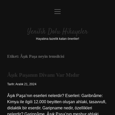
menüyü
Anasayfa
aç
Gizlilik Politikası
Yenilik Dolu Hikayeler
Yasal Uyarı
Hayatına tazelik katan öneriler!
Hakkımızda
Etiket:
Âşık Paşa neyin temsilcisi
Âşık Paşanın Divanı Var Mıdır
Tarih: Aralık 21, 2024
Âşık Paşa’nın eserleri nelerdir? Eserleri: Garibnâme:
Kimya ile ilgili 12.000 beyitten oluşan ahlaki, tasavvufi,
didaktik bir eserdir. Garipname nedir, özellikleri
nelerdir? Garipnâme, Âşık Paşa’nın meşhur ahlaki,