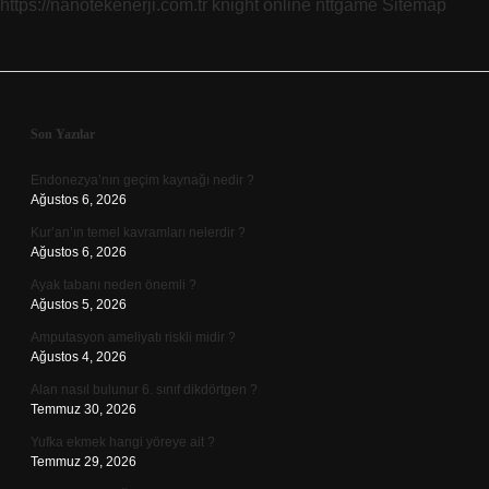
https://nanotekenerji.com.tr
knight online
nttgame
Sitemap
Sidebar
Son Yazılar
Endonezya’nın geçim kaynağı nedir ?
Ağustos 6, 2026
Kur’an’ın temel kavramları nelerdir ?
Ağustos 6, 2026
Ayak tabanı neden önemli ?
Ağustos 5, 2026
Amputasyon ameliyatı riskli midir ?
Ağustos 4, 2026
Alan nasıl bulunur 6. sınıf dikdörtgen ?
Temmuz 30, 2026
Yufka ekmek hangi yöreye ait ?
Temmuz 29, 2026