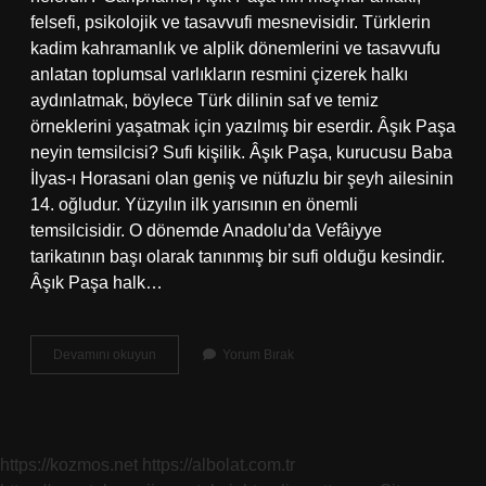
felsefi, psikolojik ve tasavvufi mesnevisidir. Türklerin
kadim kahramanlık ve alplik dönemlerini ve tasavvufu
anlatan toplumsal varlıkların resmini çizerek halkı
aydınlatmak, böylece Türk dilinin saf ve temiz
örneklerini yaşatmak için yazılmış bir eserdir. Âşık Paşa
neyin temsilcisi? Sufi kişilik. Âşık Paşa, kurucusu Baba
İlyas-ı Horasani olan geniş ve nüfuzlu bir şeyh ailesinin
14. oğludur. Yüzyılın ilk yarısının en önemli
temsilcisidir. O dönemde Anadolu’da Vefâiyye
tarikatının başı olarak tanınmış bir sufi olduğu kesindir.
Âşık Paşa halk…
Âşık
Devamını okuyun
Yorum Bırak
Paşanın
Divanı
Var
Mıdır
https://kozmos.net
https://albolat.com.tr