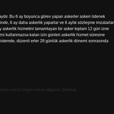
 aydır. Bu 6 ay boyunca görev yapan askerler askeri ödenek
halinde, 6 ay daha askerlik yaparlar ve 6 aylık sözleşme imzalarlar
6 ay askerlik hizmetini tamamlayan bir asker toplam 12 gün izne
 izni kullanmazsa kalan izin günleri askerlik hizmet süresine
sistemde, düzenli erler 28 günlük askerlik dönemi sonrasında
nerji.com.tr
knight online
nttgame
Sitemap