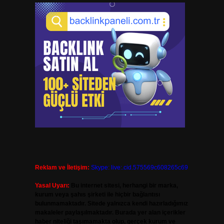
Reklam ve İletişim:
Skype: live:.cid.575569c608265c69
Yasal Uyarı:
Bu internet sitesi, herhangi bir marka,
kurum veya şahıs şirketi ile hiçbir bağlantısı
bulunmamaktadır. Sitede yalnızca kendi hazırladığımız
makaleler paylaşılmaktadır. Burada yer alan içerikler
haber niteliği taşımamakta olup, gerçek kurum ve