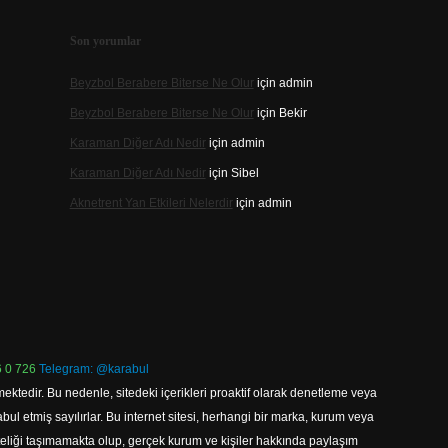
Son yorumlar
Beyzbol Berabere Biterse Ne Olur
için
admin
Beyzbol Berabere Biterse Ne Olur
için
Bekir
Karaman Diğer Adı Nedir
için
admin
Karaman Diğer Adı Nedir
için
Sibel
Aknetrent Yan Etkileri Nelerdir
için
admin
 0 726
Telegram: @karabul
ektedir. Bu nedenle, sitedeki içerikleri proaktif olarak denetleme veya
 etmiş sayılırlar. Bu internet sitesi, herhangi bir marka, kurum veya
niteliği taşımamakta olup, gerçek kurum ve kişiler hakkında paylaşım