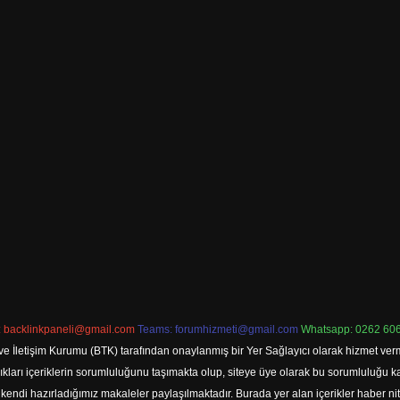
:
backlinkpaneli@gmail.com
Teams:
forumhizmeti@gmail.com
Whatsapp: 0262 606
ve İletişim Kurumu (BTK) tarafından onaylanmış bir Yer Sağlayıcı olarak hizmet verm
rı içeriklerin sorumluluğunu taşımakta olup, siteye üye olarak bu sorumluluğu kabul
a kendi hazırladığımız makaleler paylaşılmaktadır. Burada yer alan içerikler haber 