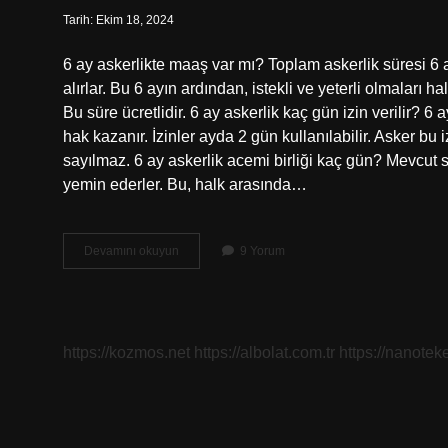
Tarih: Ekim 18, 2024
6 ay askerlikte maaş var mı? Toplam askerlik süresi 6
alırlar. Bu 6 ayın ardından, istekli ve yeterli olmaları 
Bu süre ücretlidir. 6 ay askerlik kaç gün izin verilir? 
hak kazanır. İzinler ayda 2 gün kullanılabilir. Asker bu
sayılmaz. 6 ay askerlik acemi birliği kaç gün? Mevcut 
yemin ederler. Bu, halk arasında…
6
Devamını okuyun
9 Yorum
Ay
Askerlik
Nasıl
Geçiyor
https://kozmos.net
https://albolat.com.tr
https://nanoteke