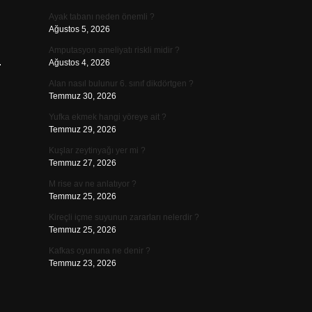
Ayak tabanı neden önemli ?
Ağustos 5, 2026
Amputasyon ameliyatı riskli midir ?
.
Ağustos 4, 2026
Alan nasıl bulunur 6. sınıf dikdörtgen ?
Temmuz 30, 2026
Yufka ekmek hangi yöreye ait ?
Temmuz 29, 2026
Kuşlar zeytinyağı yer mi ?
Temmuz 27, 2026
M rise av ne anlatıyor ?
Temmuz 25, 2026
Kireçli içme suyunun zararları nelerdir ?
Temmuz 25, 2026
Kafkas oyununa ne denir ?
Temmuz 23, 2026