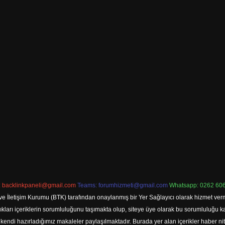
:
backlinkpaneli@gmail.com
Teams:
forumhizmeti@gmail.com
Whatsapp: 0262 606
ve İletişim Kurumu (BTK) tarafından onaylanmış bir Yer Sağlayıcı olarak hizmet verm
rı içeriklerin sorumluluğunu taşımakta olup, siteye üye olarak bu sorumluluğu kabul
a kendi hazırladığımız makaleler paylaşılmaktadır. Burada yer alan içerikler haber 