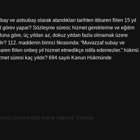
y ve astsubay olarak atandıkları tarihten itibaren fiilen 15 yıl
ıl görev yapar? Sözleşme süresi; hizmet gereklerine ve eğitim
koluna göre, üç yıldan az, dokuz yıldan fazla olmamak üzere
dilir? 112. maddenin birinci fıkrasında: “Muvazzaf subay ve
aren fiilen onbeş yıl hizmet etmedikçe istifa edemezler.” hükmü
hizmet süresi kaç yıldır? 694 sayılı Kanun Hükmünde
nerji.com.tr
knight online
nttgame
Sitemap