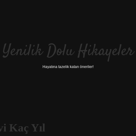
Yenilik Dolu Hikayeler
Hayatına tazelik katan öneriler!
i Kaç Yıl