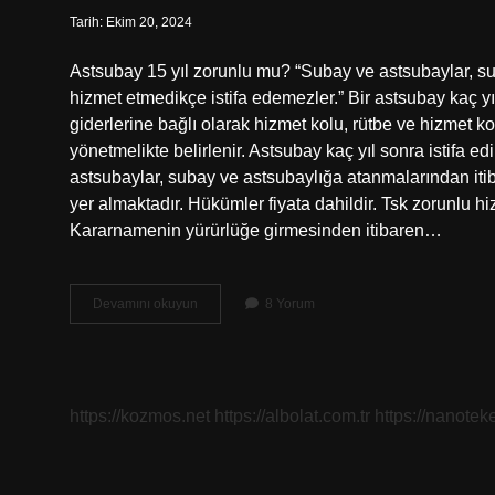
Tarih: Ekim 20, 2024
Astsubay 15 yıl zorunlu mu? “Subay ve astsubaylar, suba
hizmet etmedikçe istifa edemezler.” Bir astsubay kaç y
giderlerine bağlı olarak hizmet kolu, rütbe ve hizmet 
yönetmelikte belirlenir. Astsubay kaç yıl sonra istifa e
astsubaylar, subay ve astsubaylığa atanmalarından itib
yer almaktadır. Hükümler fiyata dahildir. Tsk zorunlu 
Kararnamenin yürürlüğe girmesinden itibaren…
Astsubay
Devamını okuyun
8 Yorum
Zorunlu
Görevi
Kaç
Yıl
https://kozmos.net
https://albolat.com.tr
https://nanoteke