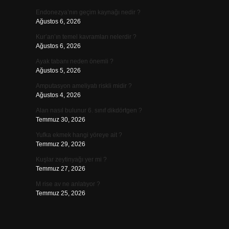
Endonezya’nın geçim kaynağı nedir ?
Ağustos 6, 2026
Kur’an’ın temel kavramları nelerdir ?
Ağustos 6, 2026
Ayak tabanı neden önemli ?
Ağustos 5, 2026
Amputasyon ameliyatı riskli midir ?
Ağustos 4, 2026
Alan nasıl bulunur 6. sınıf dikdörtgen ?
Temmuz 30, 2026
Yufka ekmek hangi yöreye ait ?
Temmuz 29, 2026
Kuşlar zeytinyağı yer mi ?
Temmuz 27, 2026
M rise av ne anlatıyor ?
Temmuz 25, 2026