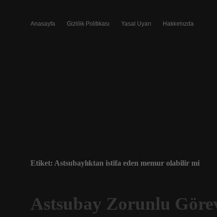
Anasayfa
Gizlilik Politikası
Yasal Uyarı
Hakkımızda
Etiket:
Astsubaylıktan istifa eden memur olabilir mi
Astsubay Zorunlu Görev