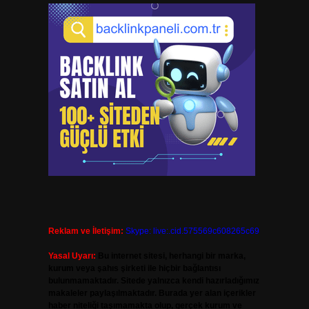
Reklam ve İletişim:
Skype: live:.cid.575569c608265c69
Yasal Uyarı:
Bu internet sitesi, herhangi bir marka,
kurum veya şahıs şirketi ile hiçbir bağlantısı
bulunmamaktadır. Sitede yalnızca kendi hazırladığımız
makaleler paylaşılmaktadır. Burada yer alan içerikler
haber niteliği taşımamakta olup, gerçek kurum ve