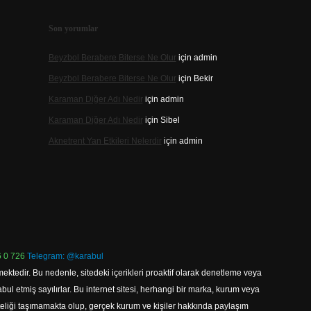
Son yorumlar
Beyzbol Berabere Biterse Ne Olur
için
admin
Beyzbol Berabere Biterse Ne Olur
için
Bekir
Karaman Diğer Adı Nedir
için
admin
Karaman Diğer Adı Nedir
için
Sibel
Aknetrent Yan Etkileri Nelerdir
için
admin
 0 726
Telegram: @karabul
ektedir. Bu nedenle, sitedeki içerikleri proaktif olarak denetleme veya
 etmiş sayılırlar. Bu internet sitesi, herhangi bir marka, kurum veya
niteliği taşımamakta olup, gerçek kurum ve kişiler hakkında paylaşım