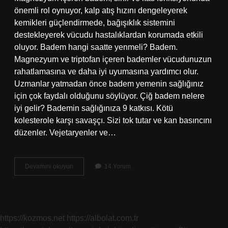
önemli rol oynuyor, kalp atış hızını dengeleyerek
kemikleri güçlendirmede, bağışıklık sistemini
destekleyerek vücudu hastalıklardan korumada etkili
oluyor. Badem hangi saatte yenmeli? Badem.
Magnezyum ve triptofan içeren bademler vücudunuzun
rahatlamasına ve daha iyi uyumasına yardımcı olur.
Uzmanlar yatmadan önce badem yemenin sağlığınız
için çok faydalı olduğunu söylüyor. Çiğ badem nelere
iyi gelir? Bademin sağlığınıza 9 katkısı. Kötü
kolesterole karşı savaşçı. Sizi tok tutar ve kan basıncını
düzenler. Vejetaryenler ve…
Günlük
Devamını okuyun
14 Yorum
Kaç
Badem
Yenmeli
https://kozmos.net
https://albolat.com.tr