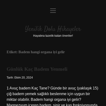
menüyü
Anasayfa
aç
Gizlilik Politikası
Yenilik Dolu Hikayeler
Yasal Uyarı
Hayatına tazelik katan öneriler!
Hakkımızda
Etiket:
Badem hangi organa iyi gelir
Günlük Kaç Badem Yenmeli
Tarih: Ekim 20, 2024
1 Avuç badem Kaç Tane? Günde bir avuç (yaklaşık 15)
çiğ badem yemek sağlıklı beslenme için uygun bir
miktar olabilir. Badem hangi organa iyi gelir?
Magnezyum içeren badem, sinir ve kas fonksiyonunda