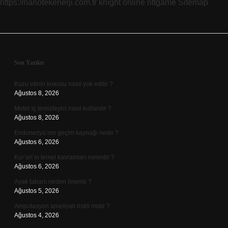
https://nanotekenerji.com.tr
knight online
nttgame
Sitemap
Sidebar
Son Yazılar
Kuzu etinin kokusu nasıl yok edilir ?
Ağustos 8, 2026
Motor iç temizleyici nasıl kullanılır ?
Ağustos 8, 2026
Endonezya’nın geçim kaynağı nedir ?
Ağustos 6, 2026
Kur’an’ın temel kavramları nelerdir ?
Ağustos 6, 2026
Ayak tabanı neden önemli ?
Ağustos 5, 2026
Amputasyon ameliyatı riskli midir ?
Ağustos 4, 2026