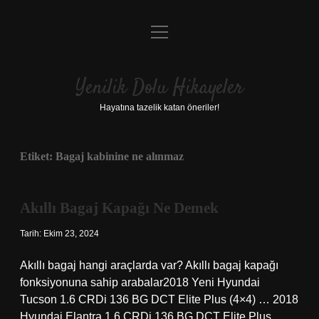
menüyü
Anasayfa
aç
Gizlilik Politikası
Yenilik Dolu Hikayeler
Yasal Uyarı
Hayatına tazelik katan öneriler!
Hakkımızda
Etiket:
Bagaj kabinine ne alınmaz
Akıllı Bagaj Kapağı Ne Demek
Tarih: Ekim 23, 2024
Akıllı bagaj hangi araçlarda var? Akıllı bagaj kapağı
fonksiyonuna sahip arabalar2018 Yeni Hyundai
Tucson 1.6 CRDi 136 BG DCT Elite Plus (4×4) … 2018
Hyundai Elantra 1.6 CRDi 136 BG DCT Elite Plus