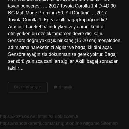
tavan penceresi. … 2017 Toyota Corolla 1.4 D-4D 90
BG MultiMode Premium 50. Yıl Dönümü. …2017
Toyota Corolla 1. Egea akıllı bagaj kapağı nedir?
Aracınız hareket halindeyken veya aracı kontrol
etmiyorken bu özellik tamamen devre dışı kalır.
Sensöre doğru yaklaşık bir karış (15-20 cm) mesafeden
adım atma hareketinizi algılar ve bagaj kilidini açar.
Sensöre ayağınızla dokunmanıza gerek yoktur. Bagaj
sensörü yalnızca canlıları algılar. Akıllı bagaj sonradan
takılır…
Akıllı
Devamını okuyun
8 Yorum
Bagaj
Kapağı
Ne
Demek
https://kozmos.net
https://albolat.com.tr
https://nanotekenerji.com.tr
knight online
nttgame
Sitemap