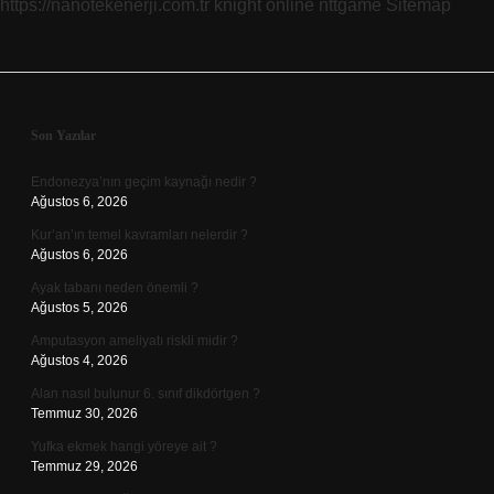
https://nanotekenerji.com.tr
knight online
nttgame
Sitemap
Sidebar
Son Yazılar
Endonezya’nın geçim kaynağı nedir ?
Ağustos 6, 2026
Kur’an’ın temel kavramları nelerdir ?
Ağustos 6, 2026
Ayak tabanı neden önemli ?
Ağustos 5, 2026
Amputasyon ameliyatı riskli midir ?
Ağustos 4, 2026
Alan nasıl bulunur 6. sınıf dikdörtgen ?
Temmuz 30, 2026
Yufka ekmek hangi yöreye ait ?
Temmuz 29, 2026