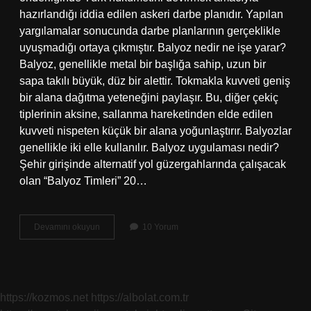
hazırlandığı iddia edilen askeri darbe planıdır. Yapılan
yargılamalar sonucunda darbe planlarının gerçeklikle
uyuşmadığı ortaya çıkmıştır. Balyoz nedir ne işe yarar?
Balyoz, genellikle metal bir başlığa sahip, uzun bir
sapa takılı büyük, düz bir alettir. Tokmakla kuvveti geniş
bir alana dağıtma yeteneğini paylaşır. Bu, diğer çekiç
tiplerinin aksine, sallanma hareketinden elde edilen
kuvveti nispeten küçük bir alana yoğunlaştırır. Balyozlar
genellikle iki elle kullanılır. Balyoz uygulaması nedir?
Şehir girişinde alternatif yol güzergahlarında çalışacak
olan “Balyoz Timleri” 20…
Tarihte
Devamını okuyun
10 Yorum
Balyoz
Ne
Demektir
https://kozmos.net
https://albolat.com.tr