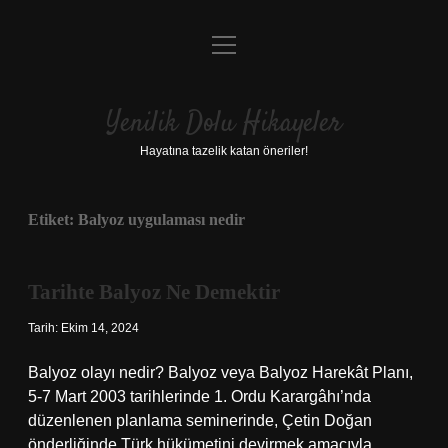
menüyü
Anasayfa
aç
Gizlilik Politikası
Yenilik Dolu Hikayeler
Yasal Uyarı
Hayatına tazelik katan öneriler!
Hakkımızda
Etiket:
Balyoz uygulaması nedir
Tarihte Balyoz Ne Demektir
Tarih: Ekim 14, 2024
Balyoz olayı nedir? Balyoz veya Balyoz Harekât Planı,
5-7 Mart 2003 tarihlerinde 1. Ordu Karargâhı’nda
düzenlenen planlama seminerinde, Çetin Doğan
önderliğinde Türk hükümetini devirmek amacıyla