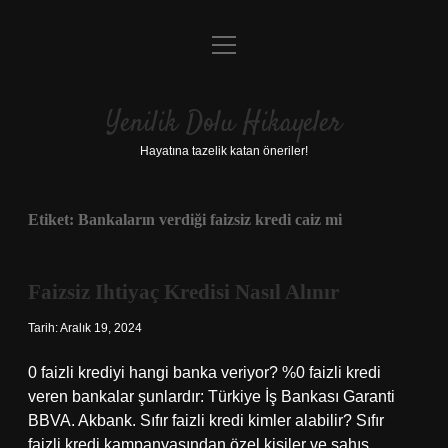
menüyü
Anasayfa
aç
Gizlilik Politikası
Yenilik Dolu Hikayeler
Yasal Uyarı
Hayatına tazelik katan öneriler!
Hakkımızda
Etiket:
Bankaların verdiği faizsiz kredi caiz mi
Faizsiz Ihtiyaç Kredisi Nasıl Alınır
Tarih: Aralık 19, 2024
0 faizli krediyi hangi banka veriyor? %0 faizli kredi
veren bankalar şunlardır: Türkiye İş Bankası Garanti
BBVA. Akbank. Sıfır faizli kredi kimler alabilir? Sıfır
faizli kredi kampanyasından özel kişiler ve şahıs