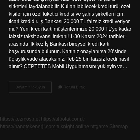
şirketleri faydalanabilir. Kullanılabilecek kredi türü; özel
kişiler için özel tüketici kredisi ve şahıs şirketleri için
ticari kredidir. İş Bankası 20.000 TL faizsiz kredi veriyor
mu? Yeni kredi kartı müşterilerimize 20.000 TL’ye kadar
faizsiz taksit avansı imkanı! 1-30 Kasım 2024 tarihleri ​​
arasında ilk kez İş Bankası bireysel kredi kartı
başvurusunda bulunun. Kartınız onaylanırsa 20’sinde
üç aylık vade alacaksınız. Teb 25 bin faizsiz kredi nasıl
alınır? CEPTETEB Mobil Uygulamasını yükleyin ve…
Faizsiz
Devamını okuyun
Yorum Bırak
Ihtiyaç
Kredisi
Nasıl
Alınır
https://kozmos.net
https://albolat.com.tr
https://nanotekenerji.com.tr
knight online
nttgame
Sitemap