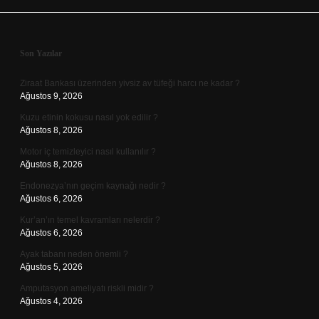
Sidebar
Son Yazılar
Ziraat Bankası üzerinden yivsiz av tüfeği harcı ne kadar ?
Ağustos 9, 2026
Kuzu etinin kokusu nasıl yok edilir ?
Ağustos 8, 2026
Motor iç temizleyici nasıl kullanılır ?
Ağustos 8, 2026
Endonezya’nın geçim kaynağı nedir ?
Ağustos 6, 2026
Kur’an’ın temel kavramları nelerdir ?
Ağustos 6, 2026
Ayak tabanı neden önemli ?
Ağustos 5, 2026
Amputasyon ameliyatı riskli midir ?
Ağustos 4, 2026