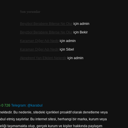
Son yorumlar
Beyzbol Berabere Biterse Ne Olur
için
admin
Beyzbol Berabere Biterse Ne Olur
için
Bekir
Karaman Diğer Adı Nedir
için
admin
Karaman Diğer Adı Nedir
için
Sibel
Aknetrent Yan Etkileri Nelerdir
için
admin
 0 726
Telegram: @karabul
ektedir. Bu nedenle, sitedeki içerikleri proaktif olarak denetleme veya
 etmiş sayılırlar. Bu internet sitesi, herhangi bir marka, kurum veya
niteliği taşımamakta olup, gerçek kurum ve kişiler hakkında paylaşım