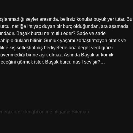
nmadığı şeyler arasında, belirsiz konular büyük yer tutar. Bu
k burcu, netliğe ihtiyaç duyan bir burç olduğundan, ara aşamada
sındadır. Başak burcu ne mutlu eder? Sade ve sade
ahip oldukları bilinir. Günlük yaşamı zorlaştırmayan pratik ve
ikle kişiselleştirilmiş hediyelerle ona değer verdiğinizi
 güvenmediği birine aşık olmaz. Aslında Başaklar komik
leceğini görmek ister. Başak burcu nasıl sevişir?…
nerji.com.tr
knight online
nttgame
Sitemap