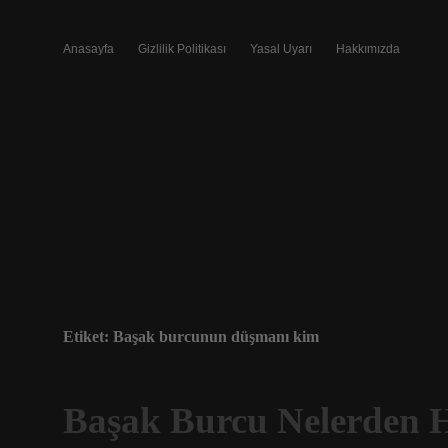
Anasayfa
Gizlilik Politikası
Yasal Uyarı
Hakkımızda
Etiket:
Başak burcunun düşmanı kim
Başak Burcu Nelerden H