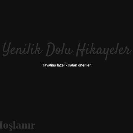
Yenilik Dolu Hikayeler
Hayatına tazelik katan öneriler!
oşlanır