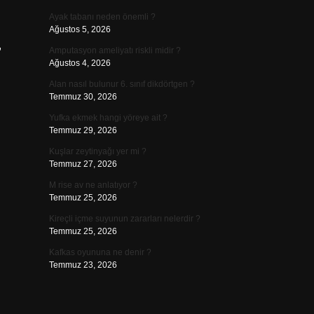
Ayak tabanı neden önemli ?
Ağustos 5, 2026
,
Amputasyon ameliyatı riskli midir ?
Ağustos 4, 2026
Alan nasıl bulunur 6. sınıf dikdörtgen ?
Temmuz 30, 2026
Yufka ekmek hangi yöreye ait ?
Temmuz 29, 2026
Kuşlar zeytinyağı yer mi ?
Temmuz 27, 2026
M rise av ne anlatıyor ?
Temmuz 25, 2026
Kireçli içme suyunun zararları nelerdir ?
Temmuz 25, 2026
Kafkas oyununa ne denir ?
Temmuz 23, 2026