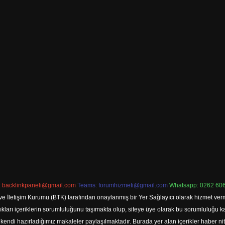
:
backlinkpaneli@gmail.com
Teams:
forumhizmeti@gmail.com
Whatsapp: 0262 606
ve İletişim Kurumu (BTK) tarafından onaylanmış bir Yer Sağlayıcı olarak hizmet verm
rı içeriklerin sorumluluğunu taşımakta olup, siteye üye olarak bu sorumluluğu kabul
a kendi hazırladığımız makaleler paylaşılmaktadır. Burada yer alan içerikler haber 