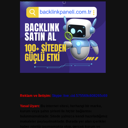
Reklam ve İletişim:
Skype: live:.cid.575569c608265c69
Yasal Uyarı:
Bu internet sitesi, herhangi bir marka,
kurum veya şahıs şirketi ile hiçbir bağlantısı
bulunmamaktadır. Sitede yalnızca kendi hazırladığımız
makaleler paylaşılmaktadır. Burada yer alan içerikler
haber niteliği taşımamakta olup, gerçek kurum ve