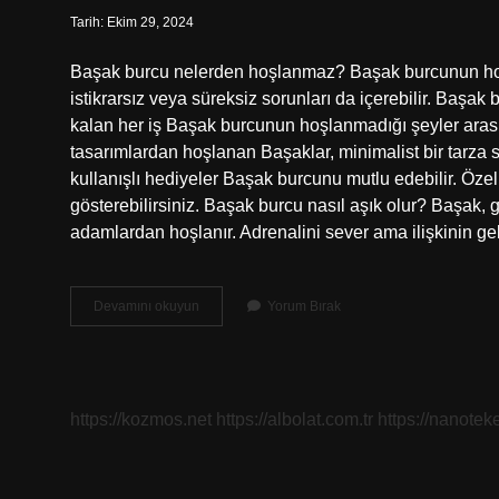
Tarih: Ekim 29, 2024
Başak burcu nelerden hoşlanmaz? Başak burcunun hoşla
istikrarsız veya süreksiz sorunları da içerebilir. Başa
kalan her iş Başak burcunun hoşlanmadığı şeyler ara
tasarımlardan hoşlanan Başaklar, minimalist bir tarza s
kullanışlı hediyeler Başak burcunu mutlu edebilir. Özell
gösterebilirsiniz. Başak burcu nasıl aşık olur? Başak,
adamlardan hoşlanır. Adrenalini sever ama ilişkinin ge
Başak
Devamını okuyun
Yorum Bırak
Burcu
Nelerden
Hoşlanır
https://kozmos.net
https://albolat.com.tr
https://nanoteke