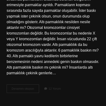
erimesiyle parmaklar ayrıldı. Parmakların kopması
sırasında fazla sayıda parmaklar oluşabilir. İster baskı
yapmak ister çekinik olsun, onun durumunda olup
olmadığını gösterir. Altı parmaklılık nesilden nesile
aktarılır mı? Otozomal kromozomlar cinsiyet
kromozomları değildir. Bu kromozomlar bu nedenle X
veya Y kromozomları değildir. İnsan vücudunda 22 çift
otozomal kromozom vardır. Altı parmaklılık da bu
kromozom aracılığıyla aktarılır. 6 parmaklılık baskın mı?
40. Altı parmaklı yavru kedilerin birbirlerine
benzemesinin nedeni annedeki genin baskın olmasıdır.
Altı parmaklılık baskın mı çekinik mi? İnsanlarda altı
parmaklılık çekinik genlerle…
Altı
Devamını okuyun
12 Yorum
Parmaklılık
Genetik
Mi