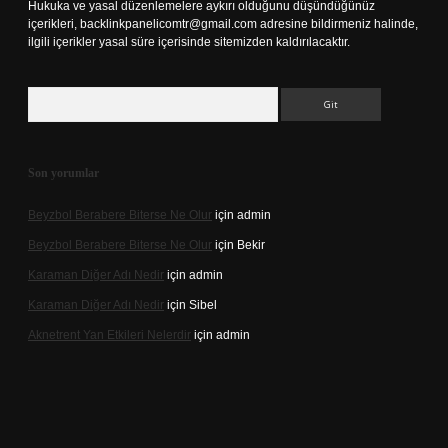
Hukuka ve yasal düzenlemelere aykırı olduğunu düşündüğünüz
içerikleri,
backlinkpanelicomtr@gmail.com
adresine bildirmeniz halinde,
ilgili içerikler yasal süre içerisinde sitemizden kaldırılacaktır.
Arama
Son yorumlar
Beyzbol Berabere Biterse Ne Olur
için
admin
Beyzbol Berabere Biterse Ne Olur
için
Bekir
Karaman Diğer Adı Nedir
için
admin
Karaman Diğer Adı Nedir
için
Sibel
Aknetrent Yan Etkileri Nelerdir
için
admin