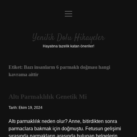
menüyü
Anasayfa
aç
Gizlilik Politikası
Yenilik Dolu Hikayeler
Yasal Uyarı
Hayatına tazelik katan öneriler!
Hakkımızda
Etiket:
Bazı insanların 6 parmaklı doğması hangi
kavrama aittir
Altı Parmaklılık Genetik Mi
Tarih: Ekim 19, 2024
Altı parmaklılık neden olur? Anne, bitirdikten sonra
parmaclara bakmak için doğmuştu. Fetusun gelişimi
sırasında parmakların arasında bulunan belgelerin