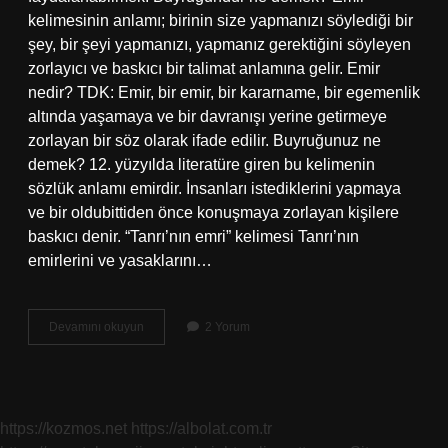
kelimesinin anlamı; birinin size yapmanızı söylediği bir
şey, bir şeyi yapmanızı, yapmanız gerektiğini söyleyen
zorlayıcı ve baskıcı bir talimat anlamına gelir. Emir
nedir? TDK: Emir, bir emir, bir kararname, bir egemenlik
altında yaşamaya ve bir davranışı yerine getirmeye
zorlayan bir söz olarak ifade edilir. Buyruğunuz ne
demek? 12. yüzyılda literatüre giren bu kelimenin
sözlük anlamı emirdir. İnsanları istediklerini yapmaya
ve bir oldubittiden önce konuşmaya zorlayan kişilere
baskıcı denir. “Tanrı’nın emri” kelimesi Tanrı’nın
emirlerini ve yasaklarını…
Buyruk
Devamını okuyun
2 Yorum
Davranmak
Ne
Demek
https://kozmos.net
https://albolat.com.tr