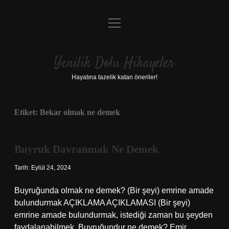
menüyü
Anasayfa
aç
Gizlilik Politikası
Yenilik Dolu Hikayeler
Yasal Uyarı
Hayatına tazelik katan öneriler!
Hakkımızda
Etiket:
Bekar olmak ne demek
Buyruk Davranmak Ne Demek
Tarih: Eylül 24, 2024
Buyruğunda olmak ne demek? (Bir şeyi) emrine amade
bulundurmak AÇIKLAMA AÇIKLAMASI (Bir şeyi)
emrine amade bulundurmak, istediği zaman bu şeyden
faydalanabilmek. Buyruğundur ne demek? Emir