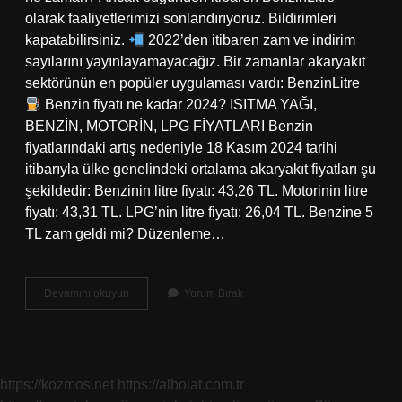
olarak faaliyetlerimizi sonlandırıyoruz. Bildirimleri
kapatabilirsiniz.
2022’den itibaren zam ve indirim
sayılarını yayınlayamayacağız. Bir zamanlar akaryakıt
sektörünün en popüler uygulaması vardı: BenzinLitre
Benzin fiyatı ne kadar 2024? ISITMA YAĞI,
BENZİN, MOTORİN, LPG FİYATLARI Benzin
fiyatlarındaki artış nedeniyle 18 Kasım 2024 tarihi
itibarıyla ülke genelindeki ortalama akaryakıt fiyatları şu
şekildedir: Benzinin litre fiyatı: 43,26 TL. Motorinin litre
fiyatı: 43,31 TL. LPG’nin litre fiyatı: 26,04 TL. Benzine 5
TL zam geldi mi? Düzenleme…
Benzine
Devamını okuyun
Yorum Bırak
Zam
Gelecek
Mi
https://kozmos.net
https://albolat.com.tr