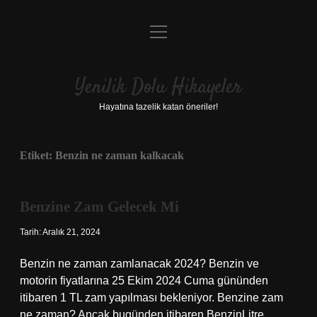
menüyü
Anasayfa
aç
Gizlilik Politikası
Yenilik Dolu Hikayeler
Yasal Uyarı
Hayatına tazelik katan öneriler!
Hakkımızda
Etiket:
Benzin ne zaman kalkacak
Benzine Zam Gelecek Mi
Tarih: Aralık 21, 2024
Benzin ne zaman zamlanacak 2024? Benzin ve
motorin fiyatlarına 25 Ekim 2024 Cuma gününden
itibaren 1 TL zam yapılması bekleniyor. Benzine zam
ne zaman? Ancak bugünden itibaren BenzinLitre