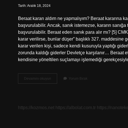
Tarih: Aralık 18, 2024
Beraat kararı aldım ne yapmalıyım? Beraat kararına kar
başvurulabilir. Ancak, sanık istemezse, kararın sanığa te
başvurulabilir. Beraat eden sanık para alır mı? [5] CM
karar verilirse, bunlar düşer” başlıklı 327. maddesine
karar verilen kişi, sadece kendi kusuruyla yaptığı gid
zorunda kaldığı giderler Devletçe karşılanır… Beraat
kendisine yöneltilen suçlamayı işlemediği gerekçesiyle
Beraat
Devamını okuyun
Yorum Bırak
Kararı
Verildikten
Sonra
Ne
Olur
https://kozmos.net
https://albolat.com.tr
https://nanoteke