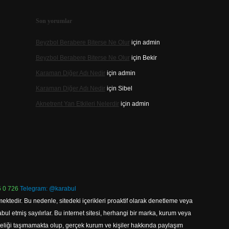
Son yorumlar
Beyzbol Berabere Biterse Ne Olur
için
admin
Beyzbol Berabere Biterse Ne Olur
için
Bekir
Karaman Diğer Adı Nedir
için
admin
Karaman Diğer Adı Nedir
için
Sibel
Aknetrent Yan Etkileri Nelerdir
için
admin
 0 726
Telegram: @karabul
ektedir. Bu nedenle, sitedeki içerikleri proaktif olarak denetleme veya
 etmiş sayılırlar. Bu internet sitesi, herhangi bir marka, kurum veya
niteliği taşımamakta olup, gerçek kurum ve kişiler hakkında paylaşım