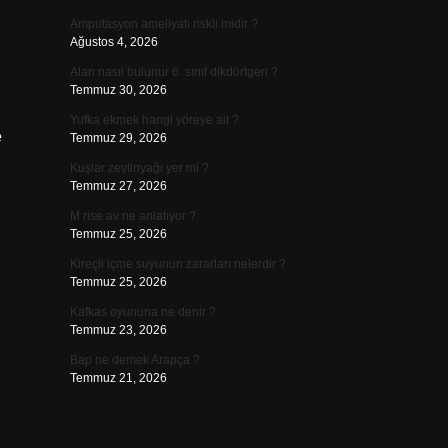
Amputasyon ameliyatı riskli midir ?
Ağustos 4, 2026
Alan nasıl bulunur 6. sınıf dikdörtgen ?
Temmuz 30, 2026
Yufka ekmek hangi yöreye ait ?
e
Temmuz 29, 2026
Kuşlar zeytinyağı yer mi ?
Temmuz 27, 2026
M rise av ne anlatıyor ?
Temmuz 25, 2026
Kireçli içme suyunun zararları nelerdir ?
Temmuz 25, 2026
Kafkas oyununa ne denir ?
Temmuz 23, 2026
Bap ne demek Arapça ?
Temmuz 21, 2026