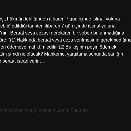
şı, hükmün tebliğinden itibaren 7 gün içinde istinaf yoluna
bliğ edildiği tarihten itibaren 7 gün içinde istinaf yoluna
K’nın “Beraat veya cezayı gerektiren bir sebep bulunmadığına
 göre; “(1) Hakkında beraat veya ceza verilmesinin gerekmediğin
erleri ödemeye mahkûm edilir. (2) Bu kişinin peşin ödemek
 ettim şimdi ne olacak? Mahkeme, yargılama sonunda sanığın
 beraat kararı verir.…
nerji.com.tr
knight online
nttgame
Sitemap