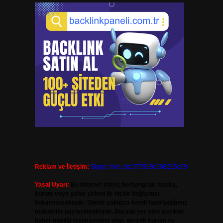
Reklam ve İletişim:
Skype: live:.cid.575569c608265c69
Yasal Uyarı:
Bu internet sitesi, herhangi bir marka,
kurum veya şahıs şirketi ile hiçbir bağlantısı
bulunmamaktadır. Sitede yalnızca kendi hazırladığımız
makaleler paylaşılmaktadır. Burada yer alan içerikler
haber niteliği taşımamakta olup, gerçek kurum ve