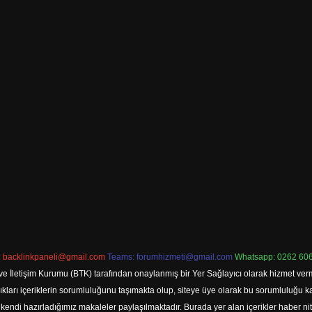
:
backlinkpaneli@gmail.com
Teams:
forumhizmeti@gmail.com
Whatsapp: 0262 606
ve İletişim Kurumu (BTK) tarafından onaylanmış bir Yer Sağlayıcı olarak hizmet verm
rı içeriklerin sorumluluğunu taşımakta olup, siteye üye olarak bu sorumluluğu kabul
a kendi hazırladığımız makaleler paylaşılmaktadır. Burada yer alan içerikler haber 