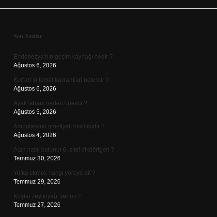
Sidebar
Son Yazılar
Endonezya’nın geçim kaynağı nedir ?
Ağustos 6, 2026
Kur’an’ın temel kavramları nelerdir ?
Ağustos 6, 2026
Ayak tabanı neden önemli ?
Ağustos 5, 2026
Amputasyon ameliyatı riskli midir ?
Ağustos 4, 2026
Alan nasıl bulunur 6. sınıf dikdörtgen ?
Temmuz 30, 2026
Yufka ekmek hangi yöreye ait ?
Temmuz 29, 2026
Kuşlar zeytinyağı yer mi ?
Temmuz 27, 2026