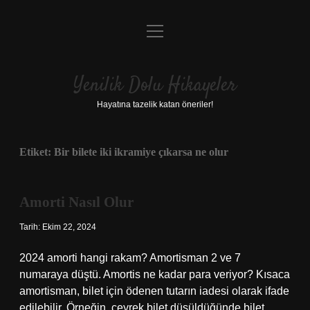
menüyü
Anasayfa
aç
Gizlilik Politikası
Yenilik Dolu Hikayeler
Yasal Uyarı
Hayatına tazelik katan öneriler!
Hakkımızda
Etiket:
Bir bilete iki ikramiye çıkarsa ne olur
Amorti Nasıl Olur
Tarih: Ekim 22, 2024
2024 amorti hangi rakam? Amortisman 2 ve 7
numaraya düştü. Amortis ne kadar para veriyor? Kısaca
amortisman, bilet için ödenen tutarın iadesi olarak ifade
edilebilir. Örneğin, çeyrek bilet düşüldüğünde bilet