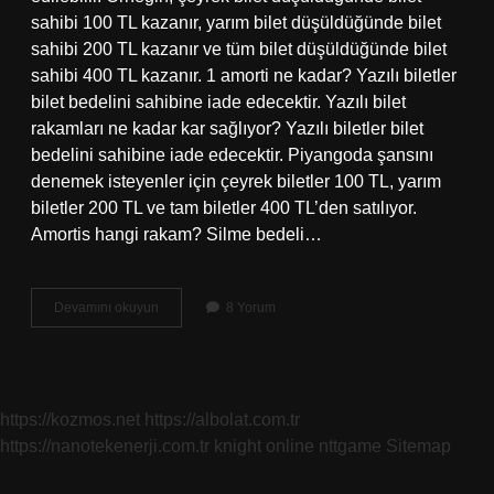
sahibi 100 TL kazanır, yarım bilet düşüldüğünde bilet
sahibi 200 TL kazanır ve tüm bilet düşüldüğünde bilet
sahibi 400 TL kazanır. 1 amorti ne kadar? Yazılı biletler
bilet bedelini sahibine iade edecektir. Yazılı bilet
rakamları ne kadar kar sağlıyor? Yazılı biletler bilet
bedelini sahibine iade edecektir. Piyangoda şansını
denemek isteyenler için çeyrek biletler 100 TL, yarım
biletler 200 TL ve tam biletler 400 TL’den satılıyor.
Amortis hangi rakam? Silme bedeli…
Amorti
Devamını okuyun
8 Yorum
Nasıl
Olur
https://kozmos.net
https://albolat.com.tr
https://nanotekenerji.com.tr
knight online
nttgame
Sitemap