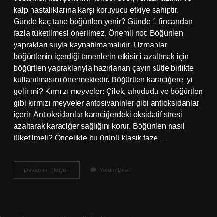
kalp hastalıklarına karşı koruyucu etkiye sahiptir.
Günde kaç tane böğürtlen yenir? Günde 1 fincandan
fazla tüketilmesi önerilmez. Önemli not: Böğürtlen
yaprakları suyla kaynatılmamalıdır. Uzmanlar
böğürtlenin içerdiği tanenlerin etkisini azaltmak için
böğürtlen yapraklarıyla hazırlanan çayın sütle birlikte
kullanılmasını önermektedir. Böğürtlen karaciğere iyi
gelir mi? Kırmızı meyveler: Çilek, ahududu ve böğürtlen
gibi kırmızı meyveler antosiyaninler gibi antioksidanlar
içerir. Antioksidanlar karaciğerdeki oksidatif stresi
azaltarak karaciğer sağlığını korur. Böğürtlen nasıl
tüketilmeli? Öncelikle bu ürünü klasik taze…
Böğürtlen
Devamını okuyun
Yorum Bırak
Içinde
Hangi
Vitaminler
Var