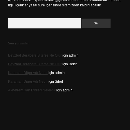
içerikleri,
backlinkpanelicomtr@gmail.com
adresine bildirmeniz halinde,
ilgili içerikler yasal süre içerisinde sitemizden kaldırılacaktır.
Arama
Son yorumlar
Beyzbol Berabere Biterse Ne Olur
için
admin
Beyzbol Berabere Biterse Ne Olur
için
Bekir
Karaman Diğer Adı Nedir
için
admin
Karaman Diğer Adı Nedir
için
Sibel
Aknetrent Yan Etkileri Nelerdir
için
admin