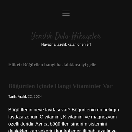
menüyü
Anasayfa
aç
Gizlilik Politikası
Yenilik Dolu Hikayeler
Yasal Uyarı
Hayatına tazelik katan öneriler!
Hakkımızda
Etiket:
Böğürtlen hangi hastalıklara iyi gelir
Böğürtlen Içinde Hangi Vitaminler Var
Tarih: Aralık 22, 2024
Böğürtlenin neye faydası var? Böğürtlenin en belirgin
faydası zengin C vitamini, K vitamini ve magnezyum
özellikleridir. Ayrıca böğürtlen sindirim sistemini
destekler, kan şekerini kontrol eder, iltihabı azaltır ve