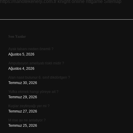
https://nanotekenerji.com.tr
knight online
nttgame
Sitemap
Sidebar
Son Yazılar
Ayak tabanı neden önemli ?
Ağustos 5, 2026
Amputasyon ameliyatı riskli midir ?
Ağustos 4, 2026
Alan nasıl bulunur 6. sınıf dikdörtgen ?
Temmuz 30, 2026
Yufka ekmek hangi yöreye ait ?
Temmuz 29, 2026
Kuşlar zeytinyağı yer mi ?
Temmuz 27, 2026
M rise av ne anlatıyor ?
Temmuz 25, 2026