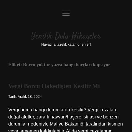
menüyü
Anasayfa
aç
Gizlilik Politikası
Yenilik Dolu Hikayeler
Yasal Uyarı
Hayatına tazelik katan öneriler!
Hakkımızda
Etiket:
Borcu yoktur yazısı hangi borçları kapsıyor
Vergi Borcu Hakedişten Kesilir Mi
Tarih: Aralık 18, 2024
Vergi borcu hangi durumlarda kesilir? Vergi cezaları,
doğal afetler, zararlı hayvan/haşere istilası ve benzeri
durumlar nedeniyle Maliye Bakanlığı tarafından kısmen
veya tamamen kaldırılabilir. Af da vergi cezalarının