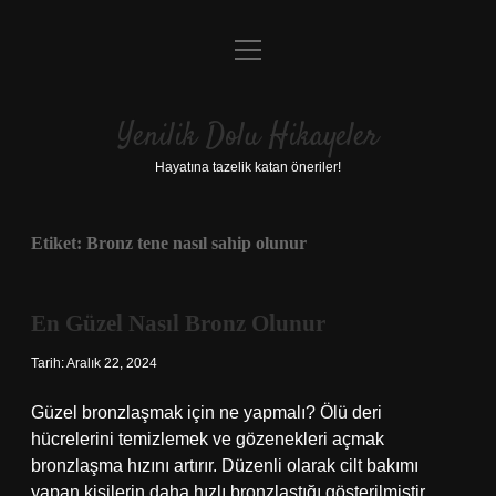
menüyü
Anasayfa
aç
Gizlilik Politikası
Yenilik Dolu Hikayeler
Yasal Uyarı
Hayatına tazelik katan öneriler!
Hakkımızda
Etiket:
Bronz tene nasıl sahip olunur
En Güzel Nasıl Bronz Olunur
Tarih: Aralık 22, 2024
Güzel bronzlaşmak için ne yapmalı? Ölü deri
hücrelerini temizlemek ve gözenekleri açmak
bronzlaşma hızını artırır. Düzenli olarak cilt bakımı
yapan kişilerin daha hızlı bronzlaştığı gösterilmiştir.