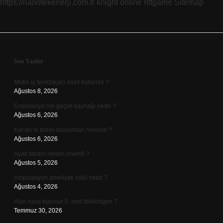
https://nanotekenerji.com.tr
knight online
nttgame
Sitemap
Sidebar
Son Yazılar
Motor iç temizleyici nasıl kullanılır ?
Ağustos 8, 2026
Endonezya’nın geçim kaynağı nedir ?
Ağustos 6, 2026
Kur’an’ın temel kavramları nelerdir ?
Ağustos 6, 2026
Ayak tabanı neden önemli ?
Ağustos 5, 2026
Amputasyon ameliyatı riskli midir ?
Ağustos 4, 2026
Alan nasıl bulunur 6. sınıf dikdörtgen ?
Temmuz 30, 2026