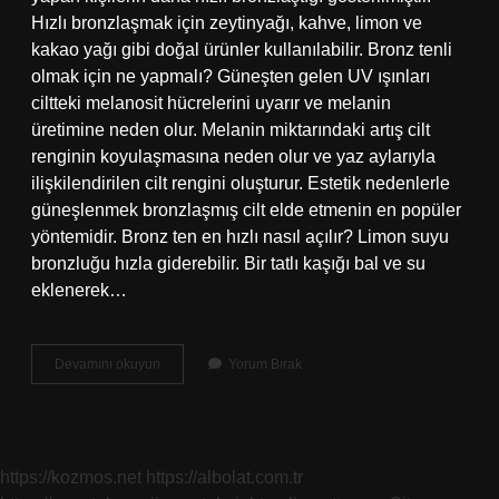
Hızlı bronzlaşmak için zeytinyağı, kahve, limon ve
kakao yağı gibi doğal ürünler kullanılabilir. Bronz tenli
olmak için ne yapmalı? Güneşten gelen UV ışınları
ciltteki melanosit hücrelerini uyarır ve melanin
üretimine neden olur. Melanin miktarındaki artış cilt
renginin koyulaşmasına neden olur ve yaz aylarıyla
ilişkilendirilen cilt rengini oluşturur. Estetik nedenlerle
güneşlenmek bronzlaşmış cilt elde etmenin en popüler
yöntemidir. Bronz ten en hızlı nasıl açılır? Limon suyu
bronzluğu hızla giderebilir. Bir tatlı kaşığı bal ve su
eklenerek…
En
Devamını okuyun
Yorum Bırak
Güzel
Nasıl
Bronz
Olunur
https://kozmos.net
https://albolat.com.tr