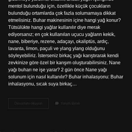
mentol bulunduğu için, özellikle küçük çocukların
bulunduğu ortamlarda çok fazla solumamaya dikkat
etmelisiniz. Buhar makinesinin içine hangi yağ konur?
Tütsülükte hangi yağlar kullanılır diye merak
ediyorsanız; en çok kullanılan uçucu yağların kekik,
nane, biberiye, rezene, adaçayı, okaliptüs, ardıç,
lavanta, limon, paçuli ve ylang ylang olduğunu
söyleyebiliriz. İsterseniz birkaç yağı karıştırarak kendi
zevkinize göre özel bir karışım oluşturabilirsiniz. Nane
yağı buharı ne işe yarar? 2 gün önce Nane yağı
solunum için nasıl kullanılır? Buhar inhalasyonu: Buhar
inhalasyonu, sıcak suya birkaç…
Buhar
Devamını okuyun
Yorum Bırak
Makinesinin
Içine
Nane
Yağı
Konur