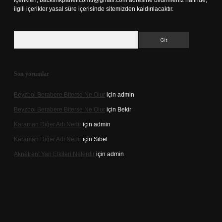
içerikleri,
backlinkpanelicomtr@gmail.com
adresine bildirmeniz halinde,
ilgili içerikler yasal süre içerisinde sitemizden kaldırılacaktır.
Arama
Son yorumlar
Beyzbol Berabere Biterse Ne Olur
için
admin
Beyzbol Berabere Biterse Ne Olur
için
Bekir
Karaman Diğer Adı Nedir
için
admin
Karaman Diğer Adı Nedir
için
Sibel
Aknetrent Yan Etkileri Nelerdir
için
admin