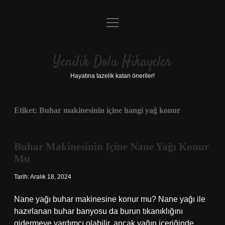
menüyü
Anasayfa
aç
Gizlilik Politikası
Yenilik Dolu Hikayeler
Yasal Uyarı
Hayatına tazelik katan öneriler!
Hakkımızda
Etiket:
Buhar makinesinin içine hangi yağ konur
Buhar Makinesinin Içine Nane Yağı Konur
Mu
Tarih: Aralık 18, 2024
Nane yağı buhar makinesine konur mu? Nane yağı ile
hazırlanan buhar banyosu da burun tıkanıklığını
gidermeye yardımcı olabilir, ancak yağın içeriğinde