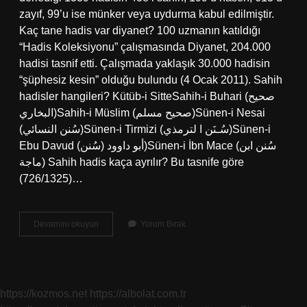
zayıf, 99’u ise münker veya uydurma kabul edilmiştir.
Kaç tane hadis var diyanet? 100 uzmanın katıldığı
“Hadis Koleksiyonu” çalışmasında Diyanet, 204.000
hadisi tasnif etti. Çalışmada yaklaşık 30.000 hadisin
“şüphesiz kesin” olduğu bulundu (4 Ocak 2011). Sahih
hadisler hangileri? Kütüb-i SitteSahih-i Buhari (صحيح
البخاري)Sahih-i Müslim (صحيح مسلم)Sünen-i Nesai
(سُنن النسائي)Sünen-i Tirmizi (سُـنَن ا لترمذي)Sünen-i
Ebu Davud (سُنن) أبو داوود)Sünen-i İbn Mace (سُنن ابن
ماجة) Sahih hadis kaça ayrılır? Bu tasnife göre
(726/1325)…
Kaç
Devamını okuyun
Yorum Bırak
Tane
Sahih
Hadis
Var
https://kozmos.net
https://albolat.com.tr