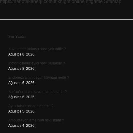
https://nanotekenerji.com.tr
knight online
nttgame
Sitemap
Sidebar
Son Yazılar
Kuzu etinin kokusu nasıl yok edilir ?
Ağustos 8, 2026
Motor iç temizleyici nasıl kullanılır ?
Ağustos 8, 2026
Endonezya’nın geçim kaynağı nedir ?
Ağustos 6, 2026
Kur’an’ın temel kavramları nelerdir ?
Ağustos 6, 2026
Ayak tabanı neden önemli ?
Ağustos 5, 2026
Amputasyon ameliyatı riskli midir ?
Ağustos 4, 2026