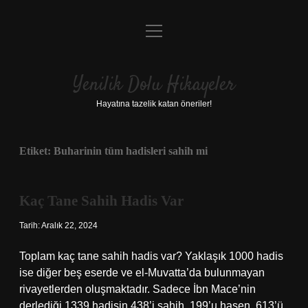
menüyü
Anasayfa
aç
Gizlilik Politikası
Yenilik Dolu Hikayeler
Yasal Uyarı
Hayatına tazelik katan öneriler!
Hakkımızda
Etiket:
Buharinin tüm hadisleri sahih mi
Kaç Tane Sahih Hadis Var
Tarih: Aralık 22, 2024
Toplam kaç tane sahih hadis var? Yaklaşık 1000 hadis
ise diğer beş eserde ve el-Muvatta’da bulunmayan
rivayetlerden oluşmaktadır. Sadece İbn Mace’nin
derlediği 1339 hadisin 438’i sahih, 199’u hasen, 613’ü