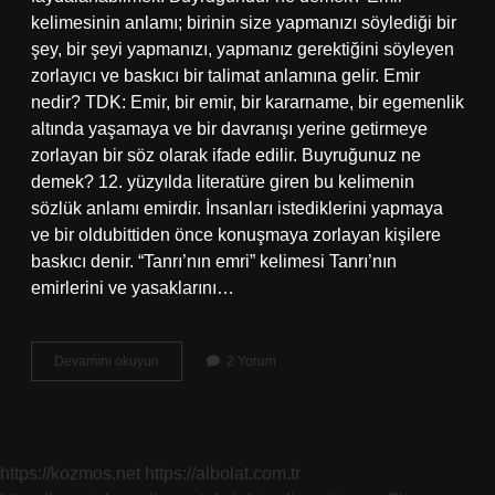
kelimesinin anlamı; birinin size yapmanızı söylediği bir
şey, bir şeyi yapmanızı, yapmanız gerektiğini söyleyen
zorlayıcı ve baskıcı bir talimat anlamına gelir. Emir
nedir? TDK: Emir, bir emir, bir kararname, bir egemenlik
altında yaşamaya ve bir davranışı yerine getirmeye
zorlayan bir söz olarak ifade edilir. Buyruğunuz ne
demek? 12. yüzyılda literatüre giren bu kelimenin
sözlük anlamı emirdir. İnsanları istediklerini yapmaya
ve bir oldubittiden önce konuşmaya zorlayan kişilere
baskıcı denir. “Tanrı’nın emri” kelimesi Tanrı’nın
emirlerini ve yasaklarını…
Buyruk
Devamını okuyun
2 Yorum
Davranmak
Ne
Demek
https://kozmos.net
https://albolat.com.tr