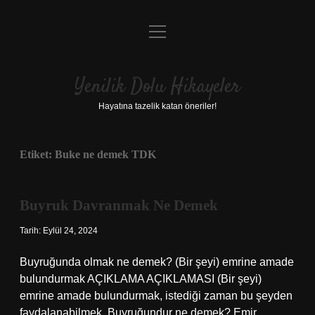
menüyü
Anasayfa
aç
Gizlilik Politikası
Yenilik Dolu Hikayeler
Yasal Uyarı
Hayatına tazelik katan öneriler!
Hakkımızda
Etiket:
Buke ne demek TDK
Buyruk Davranmak Ne Demek
Tarih: Eylül 24, 2024
Buyruğunda olmak ne demek? (Bir şeyi) emrine amade
bulundurmak AÇIKLAMA AÇIKLAMASI (Bir şeyi)
emrine amade bulundurmak, istediği zaman bu şeyden
faydalanabilmek. Buyruğundur ne demek? Emir