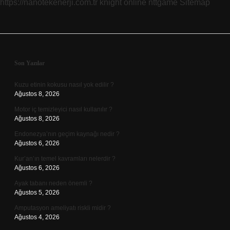
https://nanotekenerji.com.tr
knight online
nttgame
Sitemap
Sidebar
Son Yazılar
Kuzu etinin kokusu nasıl yok edilir ?
Ağustos 8, 2026
Motor iç temizleyici nasıl kullanılır ?
Ağustos 8, 2026
Endonezya’nın geçim kaynağı nedir ?
Ağustos 6, 2026
Kur’an’ın temel kavramları nelerdir ?
Ağustos 6, 2026
Ayak tabanı neden önemli ?
Ağustos 5, 2026
Amputasyon ameliyatı riskli midir ?
Ağustos 4, 2026