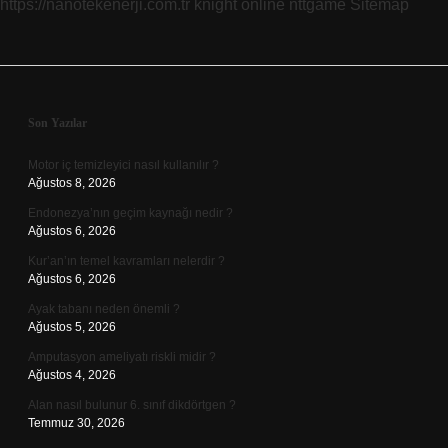
https://nanotekenerji.com.tr
knight online
nttgame
Sitemap
Sidebar
Son Yazılar
Motor iç temizleyici nasıl kullanılır ?
Ağustos 8, 2026
Endonezya’nın geçim kaynağı nedir ?
Ağustos 6, 2026
Kur’an’ın temel kavramları nelerdir ?
Ağustos 6, 2026
Ayak tabanı neden önemli ?
Ağustos 5, 2026
Amputasyon ameliyatı riskli midir ?
Ağustos 4, 2026
Alan nasıl bulunur 6. sınıf dikdörtgen ?
Temmuz 30, 2026