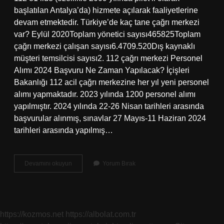
başlatılan Antalya’da) hizmete açılarak faaliyetlerine
devam etmektedir. Türkiye’de kaç tane çağrı merkezi
var? Eylül 2020Toplam yönetici sayısı465825Toplam
çağrı merkezi çalışan sayısı6.4709.520Dış kaynaklı
müşteri temsilcisi sayısı2. 112 çağrı merkezi Personel
Alımı 2024 Başvuru Ne Zaman Yapılacak? İçişleri
Bakanlığı 112 acil çağrı merkezine her yıl yeni personel
alımı yapmaktadır. 2023 yılında 1200 personel alımı
yapılmıştır. 2024 yılında 22-26 Nisan tarihleri ​​arasında
başvurular alınmış, sınavlar 27 Mayıs-11 Haziran 2024
tarihleri ​​arasında yapılmış…
112
Devamını okuyun
Yorum Bırak
Çağrı
Merkezi
Hangi
Illerde
Var
https://kozmos.net
https://albolat.com.tr