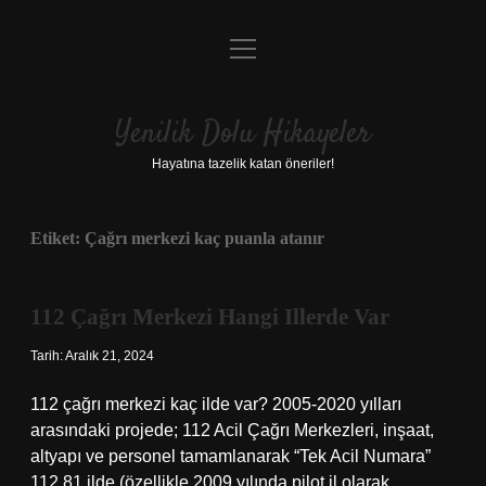
menüyü
Anasayfa
aç
Gizlilik Politikası
Yenilik Dolu Hikayeler
Yasal Uyarı
Hayatına tazelik katan öneriler!
Hakkımızda
Etiket:
Çağrı merkezi kaç puanla atanır
112 Çağrı Merkezi Hangi Illerde Var
Tarih: Aralık 21, 2024
112 çağrı merkezi kaç ilde var? 2005-2020 yılları
arasındaki projede; 112 Acil Çağrı Merkezleri, inşaat,
altyapı ve personel tamamlanarak “Tek Acil Numara”
112 81 ilde (özellikle 2009 yılında pilot il olarak