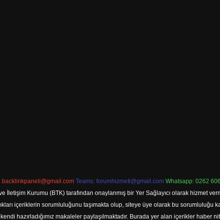
:
backlinkpaneli@gmail.com
Teams:
forumhizmeti@gmail.com
Whatsapp: 0262 606
ve İletişim Kurumu (BTK) tarafından onaylanmış bir Yer Sağlayıcı olarak hizmet verm
rı içeriklerin sorumluluğunu taşımakta olup, siteye üye olarak bu sorumluluğu kabul
a kendi hazırladığımız makaleler paylaşılmaktadır. Burada yer alan içerikler haber 