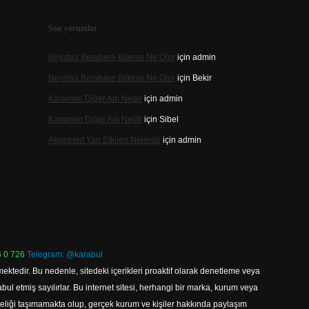
Son yorumlar
Beyzbol Berabere Biterse Ne Olur
için
admin
Beyzbol Berabere Biterse Ne Olur
için
Bekir
Karaman Diğer Adı Nedir
için
admin
Karaman Diğer Adı Nedir
için
Sibel
Aknetrent Yan Etkileri Nelerdir
için
admin
 0 726
Telegram: @karabul
ektedir. Bu nedenle, sitedeki içerikleri proaktif olarak denetleme veya
 etmiş sayılırlar. Bu internet sitesi, herhangi bir marka, kurum veya
niteliği taşımamakta olup, gerçek kurum ve kişiler hakkında paylaşım