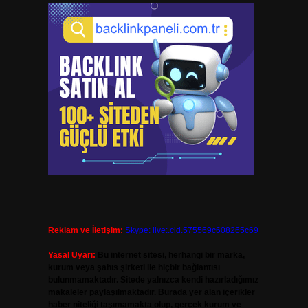
Reklam ve İletişim:
Skype: live:.cid.575569c608265c69
Yasal Uyarı:
Bu internet sitesi, herhangi bir marka,
kurum veya şahıs şirketi ile hiçbir bağlantısı
bulunmamaktadır. Sitede yalnızca kendi hazırladığımız
makaleler paylaşılmaktadır. Burada yer alan içerikler
haber niteliği taşımamakta olup, gerçek kurum ve