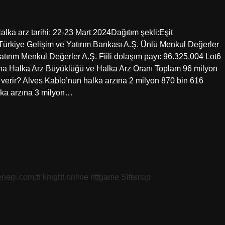
Halka arz tarihi: 22-23 Mart 2024Dağıtım şekli:Eşit
ürkiye Gelişim ve Yatırım Bankası A.Ş. Ünlü Menkul Değerler
tırım Menkul Değerler A.Ş. Fiili dolaşım payı: 96.325.004 Lot6
rna Halka Arz Büyüklüğü ve Halka Arz Oranı Toplam 96 milyon
t verir? Alves Kablo’nun halka arzına 2 milyon 870 bin 616
halka arzına 3 milyon…
nerji.com.tr
knight online
nttgame
Sitemap