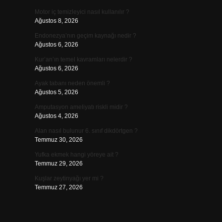
Motor iç temizleyici nasıl kullanılır ?
Ağustos 8, 2026
Endonezya’nın geçim kaynağı nedir ?
Ağustos 6, 2026
Kur’an’ın temel kavramları nelerdir ?
Ağustos 6, 2026
Ayak tabanı neden önemli ?
Ağustos 5, 2026
Amputasyon ameliyatı riskli midir ?
Ağustos 4, 2026
Alan nasıl bulunur 6. sınıf dikdörtgen ?
Temmuz 30, 2026
Yufka ekmek hangi yöreye ait ?
Temmuz 29, 2026
Kuşlar zeytinyağı yer mi ?
Temmuz 27, 2026