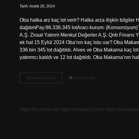
Tarih: Aralık 28, 2024
Oba halka arz kaç lot verir? Halka arza ilişkin bilgiler 
dağıtımPay:96.336.345 lotAracı kurum: (Konsorsiyum)T
A.Ş. Ziraat Yatırım Menkul Değerler A.Ş. Qnb Finans Ya
ek hat 15 Eylül 2024 Oba’nın kaç lotu var? Oba Maka
336 bin 345 lot dağıtıldı. Alves ve Oba Makarna kaç lo
yatırımcı katıldı ve 12 lot dağıtıldı. Oba Makarna’nın 
Oba
Devamını okuyun
Yorum Bırak
Kaç
Lot
Verir
https://kozmos.net
https://albolat.com.tr
https://nanoteke