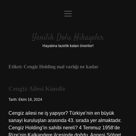
menüyü
Anasayfa
aç
Gizlilik Politikası
Yenilik Dolu Hikayeler
Yasal Uyarı
Hayatına tazelik katan öneriler!
Hakkımızda
Etiket:
Cengiz Holding mal varlığı ne kadar
Cengiz Ailesi Kimdir
Tarih: Ekim 16, 2024
Cengiz ailesi ne iş yapıyor? Türkiye’nin en büyük
sanayi kuruluşları arasında 43. sırada yer almaktadır.
Cengiz Holding’in sahibi nereli? 4 Temmuz 1958’de
Rize’nin Kalkandere ilçesinde doğdu. Annesi Şöhret