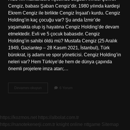
Cengiz, babası Şaban Cengiz’dir. 1980 yılında kardeşi
Ekrem Cengiz ile birlikte Cengiz İnşaat’ı kurdu. Cengiz
Holding’in kaç çocuğu var? Şu anda İzmir’de
yaşamakta olup iş hayatına Cengiz Holding’de devam
etmektedir. Evli ve 5 çocuk babasıdır. Cengiz
Holding’in sahibi öldü mü? Mustafa Cengiz (25 Aralık
1949, Gaziantep – 28 Kasım 2021, İstanbul), Türk
bürokrat, iş adamı ve spor yöneticisi. Cengiz Holding’in
neleri var? Hem Türkiye’de hem de dünya çapında
önemli projelere imza atan;…
Cengiz
Devamını okuyun
6 Yorum
Ailesi
Kimdir
https://kozmos.net
https://albolat.com.tr
https://nanotekenerji.com.tr
knight online
nttgame
Sitemap