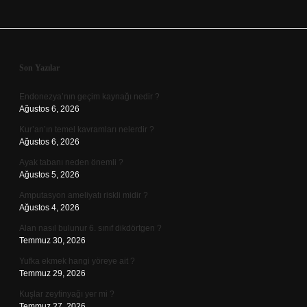
Sidebar
Son Yazılar
Endonezya’nın geçim kaynağı nedir ?
Ağustos 6, 2026
Kur’an’ın temel kavramları nelerdir ?
Ağustos 6, 2026
Ayak tabanı neden önemli ?
Ağustos 5, 2026
Amputasyon ameliyatı riskli midir ?
Ağustos 4, 2026
Alan nasıl bulunur 6. sınıf dikdörtgen ?
Temmuz 30, 2026
Yufka ekmek hangi yöreye ait ?
Temmuz 29, 2026
Kuşlar zeytinyağı yer mi ?
Temmuz 27, 2026