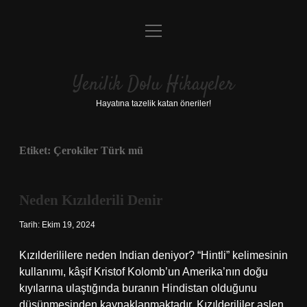
menüyü
Anasayfa
aç
Gizlilik Politikası
Yenilik Dolu Hikayeler
Yasal Uyarı
Hayatına tazelik katan öneriler!
Hakkımızda
Etiket:
Çerokiler Türk mü
Neden Kızılderili Denir
Tarih: Ekim 19, 2024
Kızılderililere neden Indian deniyor? “Hintli” kelimesinin
kullanımı, kâşif Kristof Kolomb’un Amerika’nın doğu
kıyılarına ulaştığında buranın Hindistan olduğunu
düşünmesinden kaynaklanmaktadır. Kızılderililer aslen