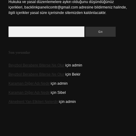
Hukuka ve yasal düzenlemelere aykırı olduğunu düşündüğünüz
içerikleri,
backlinkpanelicomtr@gmail.com
adresine bildirmeniz halinde,
ilgili içerikler yasal süre içerisinde sitemizden kaldırılacaktır.
Arama
Son yorumlar
Beyzbol Berabere Biterse Ne Olur
için
admin
Beyzbol Berabere Biterse Ne Olur
için
Bekir
Karaman Diğer Adı Nedir
için
admin
Karaman Diğer Adı Nedir
için
Sibel
Aknetrent Yan Etkileri Nelerdir
için
admin