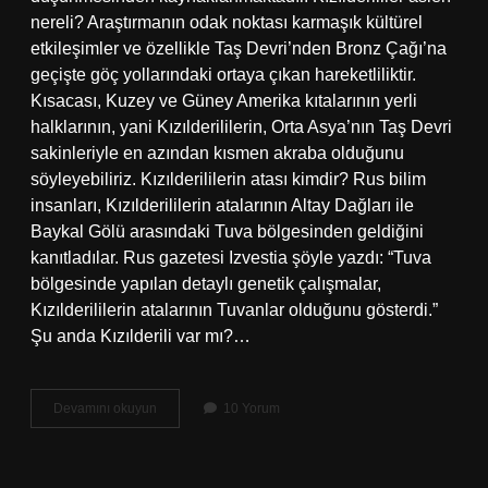
nereli? Araştırmanın odak noktası karmaşık kültürel
etkileşimler ve özellikle Taş Devri’nden Bronz Çağı’na
geçişte göç yollarındaki ortaya çıkan hareketliliktir.
Kısacası, Kuzey ve Güney Amerika kıtalarının yerli
halklarının, yani Kızılderililerin, Orta Asya’nın Taş Devri
sakinleriyle en azından kısmen akraba olduğunu
söyleyebiliriz. Kızılderililerin atası kimdir? Rus bilim
insanları, Kızılderililerin atalarının Altay Dağları ile
Baykal Gölü arasındaki Tuva bölgesinden geldiğini
kanıtladılar. Rus gazetesi Izvestia şöyle yazdı: “Tuva
bölgesinde yapılan detaylı genetik çalışmalar,
Kızılderililerin atalarının Tuvanlar olduğunu gösterdi.”
Şu anda Kızılderili var mı?…
Neden
Devamını okuyun
10 Yorum
Kızılderili
Denir