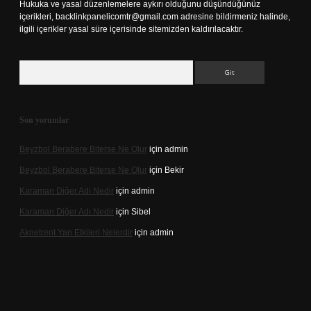
Hukuka ve yasal düzenlemelere aykırı olduğunu düşündüğünüz
içerikleri,
backlinkpanelicomtr@gmail.com
adresine bildirmeniz halinde,
ilgili içerikler yasal süre içerisinde sitemizden kaldırılacaktır.
Arama
Son yorumlar
Beyzbol Berabere Biterse Ne Olur
için
admin
Beyzbol Berabere Biterse Ne Olur
için
Bekir
Karaman Diğer Adı Nedir
için
admin
Karaman Diğer Adı Nedir
için
Sibel
Aknetrent Yan Etkileri Nelerdir
için
admin