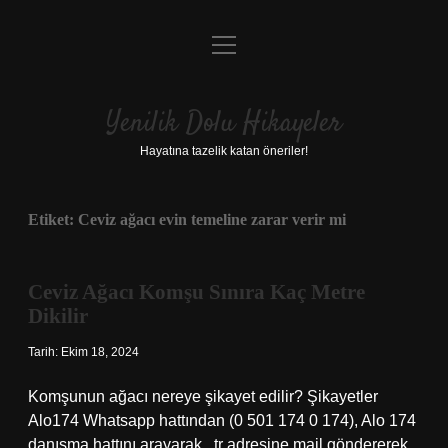
menüyü
Anasayfa
aç
Gizlilik Politikası
Yenilik Dolu Hikayeler
Yasal Uyarı
Hayatına tazelik katan öneriler!
Hakkımızda
Etiket:
Ceviz ağacı evin temeline zarar verir mi
Ceviz Ağacı Komşu Sınıra Kaç Metre
Dikilir
Tarih: Ekim 18, 2024
Komşunun ağacı nereye şikayet edilir? Şikayetler
Alo174 Whatsapp hattından (0 501 174 0 174), Alo 174
danışma hattını arayarak, .tr adresine mail göndererek