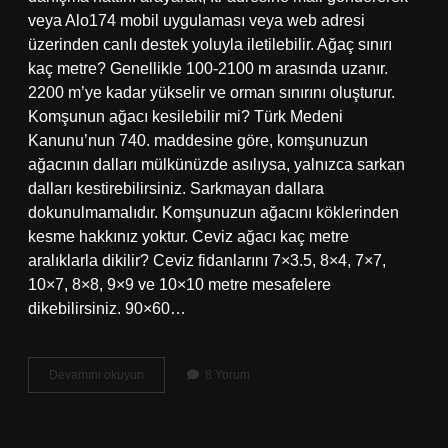
veya Alo174 mobil uygulaması veya web adresi
üzerinden canlı destek yoluyla iletilebilir. Ağaç sınırı
kaç metre? Genellikle 100-2100 m arasında uzanır.
2200 m’ye kadar yükselir ve orman sınırını oluşturur.
Komşunun ağacı kesilebilir mi? Türk Medeni
Kanunu’nun 740. maddesine göre, komşunuzun
ağacının dalları mülkünüzde asılıysa, yalnızca sarkan
dalları kestirebilirsiniz. Sarkmayan dallara
dokunulmamalıdır. Komşunuzun ağacını köklerinden
kesme hakkınız yoktur. Ceviz ağacı kaç metre
aralıklarla dikilir? Ceviz fidanlarını 7×3.5, 8×4, 7×7,
10×7, 8×8, 9×9 ve 10×10 metre mesafelere
dikebilirsiniz. 90×60…
Ceviz
Devamını okuyun
8 Yorum
Ağacı
Komşu
Sınıra
Kaç