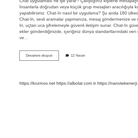
Chat uygulaması ne işe yarar? Çalıştığınız kişilerle mesajlaşm
İnsanlarla doğrudan veya küçük grup mesajları aracılığıyla kon
yapabilirsiniz. Chat-In nasıl bir uygulama? Şu anda 180 ülkede
Chat-In, sesli aramalar yapmanıza, mesaj göndermenize ve res
In, uçtan uca şifrelemeyle güvenli iletişim sunar. Chat-In gü
ekler gönderdiğinizde, içeriğiniz dünya standartlarındaki veri 
ve…
Chat
Devamını okuyun
12 Yorum
Ne
Uygulaması
https://kozmos.net
https://albolat.com.tr
https://nanotekenerji