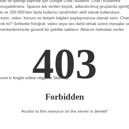
ak ve işbirliği yapmak için Google Chat’i kullanın. Chat’i Kullanma:
uşabilirsiniz. Spaces adı verilen büyük, adlandırılmış gruplarda işbirliğ
 ve 200.000’den fazla kullanıcı tarafından aktif olarak kullanılıyor.
im, video, konum ve iletişim bilgileri paylaşmanıza olanak tanır. Chat
venli mi? Sohbette fotoğraf, video veya ses dahil olmak üzere mesajlar v
merkezlerimizde güvenli bir şekilde saklanır. Aktarım halindeki veriler
403
.com.tr
knight online
nttgame
Sitemap
Forbidden
Access to this resource on the server is denied!