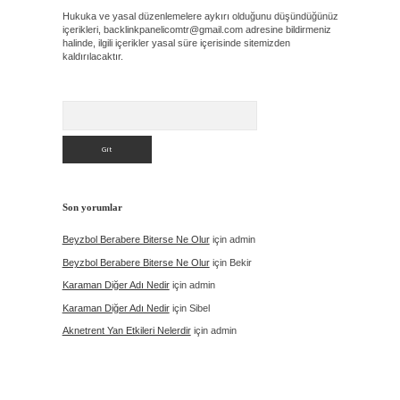
Hukuka ve yasal düzenlemelere aykırı olduğunu düşündüğünüz
içerikleri,
backlinkpanelicomtr@gmail.com
adresine bildirmeniz
halinde, ilgili içerikler yasal süre içerisinde sitemizden
kaldırılacaktır.
Arama
Son yorumlar
Beyzbol Berabere Biterse Ne Olur
için
admin
Beyzbol Berabere Biterse Ne Olur
için
Bekir
Karaman Diğer Adı Nedir
için
admin
Karaman Diğer Adı Nedir
için
Sibel
Aknetrent Yan Etkileri Nelerdir
için
admin