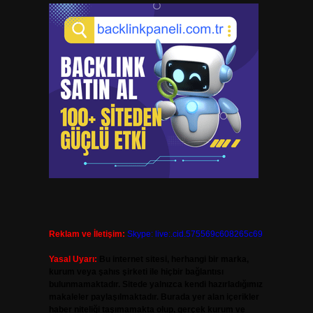
Reklam ve İletişim:
Skype: live:.cid.575569c608265c69
Yasal Uyarı:
Bu internet sitesi, herhangi bir marka,
kurum veya şahıs şirketi ile hiçbir bağlantısı
bulunmamaktadır. Sitede yalnızca kendi hazırladığımız
makaleler paylaşılmaktadır. Burada yer alan içerikler
haber niteliği taşımamakta olup, gerçek kurum ve