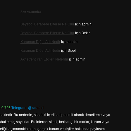
Son yorumlar
Beyzbol Berabere Biterse Ne Olur
için
admin
Beyzbol Berabere Biterse Ne Olur
için
Bekir
Karaman Diğer Adı Nedir
için
admin
Karaman Diğer Adı Nedir
için
Sibel
Aknetrent Yan Etkileri Nelerdir
için
admin
 0 726
Telegram: @karabul
ektedir. Bu nedenle, sitedeki içerikleri proaktif olarak denetleme veya
 etmiş sayılırlar. Bu internet sitesi, herhangi bir marka, kurum veya
niteliği taşımamakta olup, gerçek kurum ve kişiler hakkında paylaşım