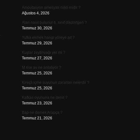
Amputasyon ameliyatı riskli midir ?
Ağustos 4, 2026
Alan nasıl bulunur 6. sınıf dikdörtgen ?
Temmuz 30, 2026
e
Yufka ekmek hangi yöreye ait ?
Temmuz 29, 2026
Kuşlar zeytinyağı yer mi ?
Temmuz 27, 2026
M rise av ne anlatıyor ?
Temmuz 25, 2026
Kireçli içme suyunun zararları nelerdir ?
Temmuz 25, 2026
Kafkas oyununa ne denir ?
Temmuz 23, 2026
Bap ne demek Arapça ?
Temmuz 21, 2026