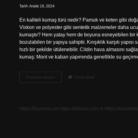
Tarih: Aralık 19, 2024
En kaliteli kumaş türü nedir? Pamuk ve keten gibi doğal 
Viskon ve polyester gibi sentetik malzemeler daha ucuz 
kumaştır? Hem yatay hem de boyuna esneyebilen bir kum
bozulabilen bir yapıya sahiptir. Kırışıklık karşıtı yapı
hızlı bir şekilde ütülenebilir. Cildin hava almasını sa
kumaş: Mont ve kaban yapımında genellikle su geçirmez
Süper
Devamını okuyun
Yorum Bırak
Kumaş
Nedir
https://kozmos.net
https://albolat.com.tr
https://nanoteke