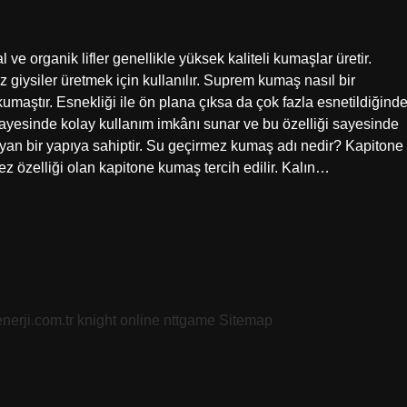
ve organik lifler genellikle yüksek kaliteli kumaşlar üretir.
giysiler üretmek için kullanılır. Suprem kumaş nasıl bir
aştır. Esnekliği ile ön plana çıksa da çok fazla esnetildiğind
sı sayesinde kolay kullanım imkânı sunar ve bu özelliği sayesinde
ğlayan bir yapıya sahiptir. Su geçirmez kumaş adı nedir? Kapitone
 özelliği olan kapitone kumaş tercih edilir. Kalın…
nerji.com.tr
knight online
nttgame
Sitemap