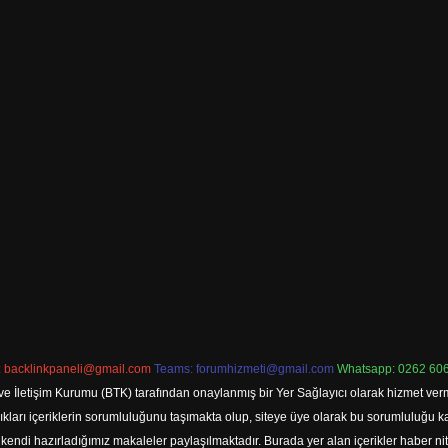
:
backlinkpaneli@gmail.com
Teams:
forumhizmeti@gmail.com
Whatsapp: 0262 606
ve İletişim Kurumu (BTK) tarafından onaylanmış bir Yer Sağlayıcı olarak hizmet verm
rı içeriklerin sorumluluğunu taşımakta olup, siteye üye olarak bu sorumluluğu kabul
a kendi hazırladığımız makaleler paylaşılmaktadır. Burada yer alan içerikler haber 