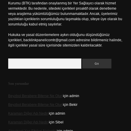
Kurumu (BTK) tarafından onaylanmış bir Yer Sağlayıcı olarak hizmet
vermektedir. Bu nedenle, sitedeki içerikleri proaktif olarak denetleme
veya araştırma yükümlülüğümüz bulunmamaktadır. Ancak, üyelerimiz
yazdıkları içeriklerin sorumluluğunu taşımakta olup, siteye üye olarak bu
sorumluluğu kabul etmiş sayılırlar.
Hukuka ve yasal düzenlemelere aykırı olduğunu düşündüğünüz
içerikleri,
backlinkpanelicomtr@gmail.com
adresine bildirmeniz halinde,
ilgili içerikler yasal süre içerisinde sitemizden kaldırılacaktır.
Arama
Son yorumlar
Beyzbol Berabere Biterse Ne Olur
için
admin
Beyzbol Berabere Biterse Ne Olur
için
Bekir
Karaman Diğer Adı Nedir
için
admin
Karaman Diğer Adı Nedir
için
Sibel