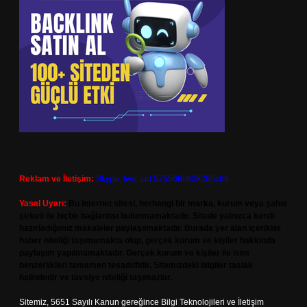
Reklam ve İletişim:
Skype: live:.cid.575569c608265c69
Yasal Uyarı:
Bu internet sitesi, herhangi bir marka, kurum veya şahıs
şirketi ile hiçbir bağlantısı bulunmamaktadır. Sitede yalnızca kendi
hazırladığımız makaleler paylaşılmaktadır. Burada yer alan içerikler
haber niteliği taşımamakta olup, gerçek kurum ve kişiler hakkında
paylaşım yapılmamaktadır. Gerçek kurum ve kişiler ile isim
benzerlikleri tamamen tesadüfidir. Sitemizdeki bilgiler taslak
halindedir ve tavsiye niteliği taşımazlar.
Sitemiz, 5651 Sayılı Kanun gereğince Bilgi Teknolojileri ve İletişim