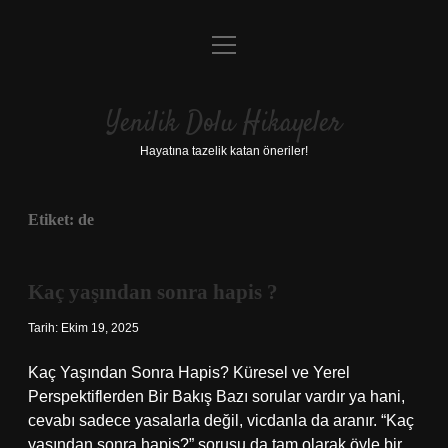
menüyü
Anasayfa
aç
Gizlilik Politikası
Yenilik Dolu Hikayeler
Yasal Uyarı
Hayatına tazelik katan öneriler!
Hakkımızda
Etiket:
de
Kaç yaşından sonra hapis ?
Tarih: Ekim 19, 2025
Kaç Yaşından Sonra Hapis? Küresel ve Yerel
Perspektiflerden Bir Bakış Bazı sorular vardır ya hani,
cevabı sadece yasalarla değil, vicdanla da aranır. “Kaç
yaşından sonra hapis?” sorusu da tam olarak öyle bir