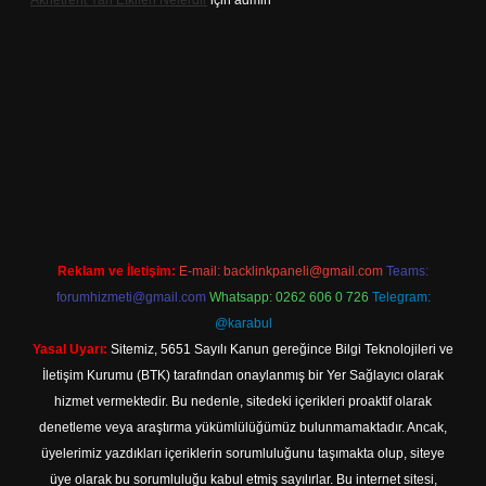
Aknetrent Yan Etkileri Nelerdir
için
admin
 giriş
Reklam ve İletişim:
E-mail:
backlinkpaneli@gmail.com
Teams:
forumhizmeti@gmail.com
Whatsapp: 0262 606 0 726
Telegram:
@karabul
Yasal Uyarı:
Sitemiz, 5651 Sayılı Kanun gereğince Bilgi Teknolojileri ve
İletişim Kurumu (BTK) tarafından onaylanmış bir Yer Sağlayıcı olarak
hizmet vermektedir. Bu nedenle, sitedeki içerikleri proaktif olarak
denetleme veya araştırma yükümlülüğümüz bulunmamaktadır. Ancak,
üyelerimiz yazdıkları içeriklerin sorumluluğunu taşımakta olup, siteye
üye olarak bu sorumluluğu kabul etmiş sayılırlar. Bu internet sitesi,