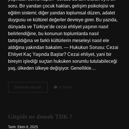
soru. Bir yandan çocuk hakları, gelişim psikolojisi ve
eğitim sistemi; diğer yandan toplumsal düzen, adalet
duygusu ve kültürel değerler devreye girer. Bu yazıda,
dünyada ve Türkiye’de cezai ehliyet yaşının nasıl
belirlendiğine, bu konunun toplumlarda nasıl
tartışıldığına ve farklı kültürlerin meseleyi nasıl ele
aldığına yakından bakalım. — Hukukun Sorusu: Cezai
Ehliyet Kaç Yaşında Başlar? Cezai ehliyet, yani bir
bireyin işlediği suçtan hukuken sorumlu tutulabileceği
yaş, ülkeden ülkeye değişiyor. Genellikle…
Kaç
Devamını okuyun
6 Yorum
yaşından
sonra
hapis
?
Gitgide ne demek TDK ?
Tarih: Ekim 8, 2025