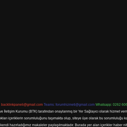
:
backlinkpaneli@gmail.com
Teams:
forumhizmeti@gmail.com
Whatsapp: 0262 606
ve İletişim Kurumu (BTK) tarafından onaylanmış bir Yer Sağlayıcı olarak hizmet verm
rı içeriklerin sorumluluğunu taşımakta olup, siteye üye olarak bu sorumluluğu kabul
a kendi hazırladığımız makaleler paylaşılmaktadır. Burada yer alan içerikler haber 