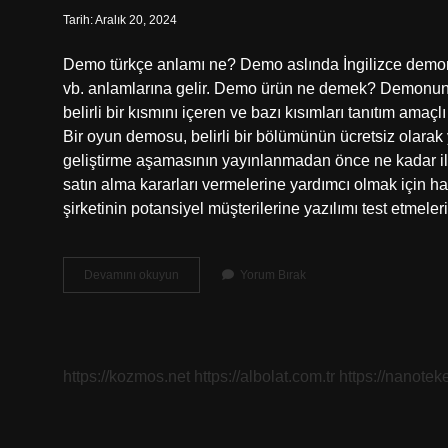
Tarih: Aralık 20, 2024
Demo türkçe anlamı ne? Demo aslında İngilizce demons
vb. anlamlarına gelir. Demo ürün ne demek? Demonun 
belirli bir kısmını içeren ve bazı kısımları tanıtım ama
Bir oyun demosu, belirli bir bölümünün ücretsiz olara
geliştirme aşamasının yayınlanmadan önce ne kadar ile
satın alma kararları vermelerine yardımcı olmak için ha
şirketinin potansiyel müşterilerine yazılımı test etme
Demo
Devamını okuyun
Yorum Bırak
Ne
Anlama
Gelir
https://kozmos.net
https://albolat.com.tr
https://nanoteke