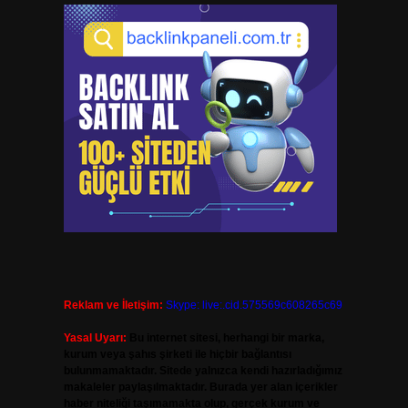
Reklam ve İletişim:
Skype: live:.cid.575569c608265c69
Yasal Uyarı:
Bu internet sitesi, herhangi bir marka,
kurum veya şahıs şirketi ile hiçbir bağlantısı
bulunmamaktadır. Sitede yalnızca kendi hazırladığımız
makaleler paylaşılmaktadır. Burada yer alan içerikler
haber niteliği taşımamakta olup, gerçek kurum ve