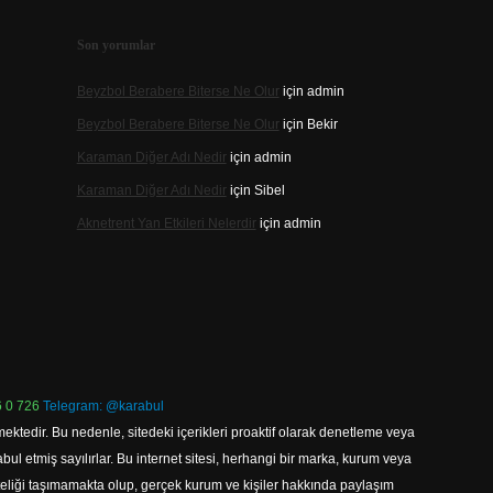
Son yorumlar
Beyzbol Berabere Biterse Ne Olur
için
admin
Beyzbol Berabere Biterse Ne Olur
için
Bekir
Karaman Diğer Adı Nedir
için
admin
Karaman Diğer Adı Nedir
için
Sibel
Aknetrent Yan Etkileri Nelerdir
için
admin
 0 726
Telegram: @karabul
ektedir. Bu nedenle, sitedeki içerikleri proaktif olarak denetleme veya
 etmiş sayılırlar. Bu internet sitesi, herhangi bir marka, kurum veya
niteliği taşımamakta olup, gerçek kurum ve kişiler hakkında paylaşım