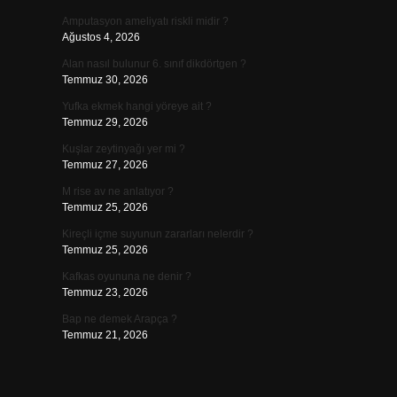
Amputasyon ameliyatı riskli midir ?
Ağustos 4, 2026
Alan nasıl bulunur 6. sınıf dikdörtgen ?
Temmuz 30, 2026
Yufka ekmek hangi yöreye ait ?
Temmuz 29, 2026
Kuşlar zeytinyağı yer mi ?
Temmuz 27, 2026
M rise av ne anlatıyor ?
Temmuz 25, 2026
Kireçli içme suyunun zararları nelerdir ?
Temmuz 25, 2026
Kafkas oyununa ne denir ?
Temmuz 23, 2026
Bap ne demek Arapça ?
Temmuz 21, 2026