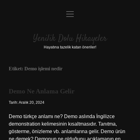
menüyü
Anasayfa
aç
Gizlilik Politikası
Yenilik Dolu Hikayeler
Yasal Uyarı
Hayatına tazelik katan öneriler!
Hakkımızda
Etiket:
Demo işlemi nedir
Demo Ne Anlama Gelir
Tarih: Aralık 20, 2024
Demo türkçe anlamı ne? Demo aslında İngilizce
demonstration kelimesinin kısaltmasıdır. Tanıtma,
gösterme, önizleme vb. anlamlarına gelir. Demo ürün
ne demek? Demonun ne olduğunu açıklamanın en