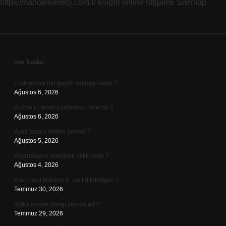
https://nanotekenerji.com.tr
knight online
nttgame
Sitemap
Sidebar
Son Yazılar
Endonezya’nın geçim kaynağı nedir ?
Ağustos 6, 2026
Kur’an’ın temel kavramları nelerdir ?
Ağustos 6, 2026
Ayak tabanı neden önemli ?
Ağustos 5, 2026
Amputasyon ameliyatı riskli midir ?
Ağustos 4, 2026
Alan nasıl bulunur 6. sınıf dikdörtgen ?
Temmuz 30, 2026
Yufka ekmek hangi yöreye ait ?
Temmuz 29, 2026